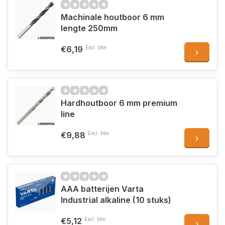
Machinale houtboor 6 mm
lengte 250mm
€6,19
Excl. btw
Hardhoutboor 6 mm premium
line
€9,88
Excl. btw
AAA batterijen Varta
Industrial alkaline (10 stuks)
€5,12
Excl. btw