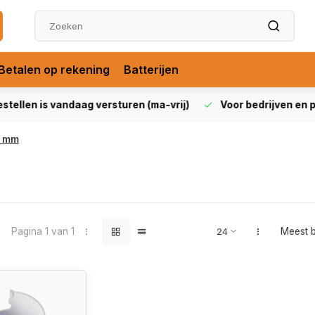
Betalen op rekening
Batterijen
len is vandaag versturen (ma-vrij)
Voor bedrijven en partic
 mm
Pagina 1 van 1
Meest 