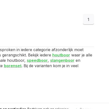
1
sproken in iedere categorie afzonderlijk moet
s gerangschikt. Bekijk iedere
houtboor
waar je alle
nale houtboor,
speedboor
,
slangenboor
en
te
borenset
. Bij de varianten kom je in veel