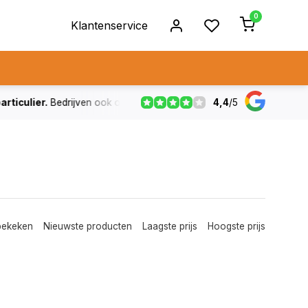
0
Klantenservice
4,4
/
5
ulier.
Bedrijven ook op rekening
De voorraad die aangegeven
bekeken
Nieuwste producten
Laagste prijs
Hoogste prijs