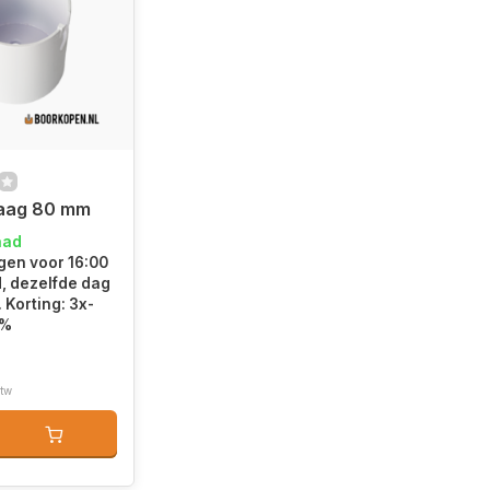
aag 80 mm
aad
en voor 16:00
d, dezelfde dag
 Korting: 3x-
5%
btw