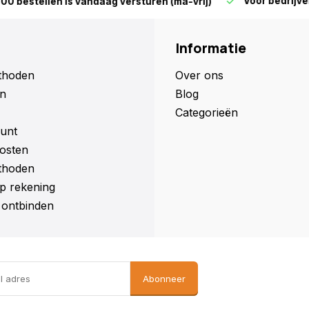
Voor bedrijven en parti
len is vandaag versturen (ma-vrij)
Informatie
thoden
Over ons
n
Blog
Categorieën
unt
osten
thoden
p rekening
ontbinden
Abonneer