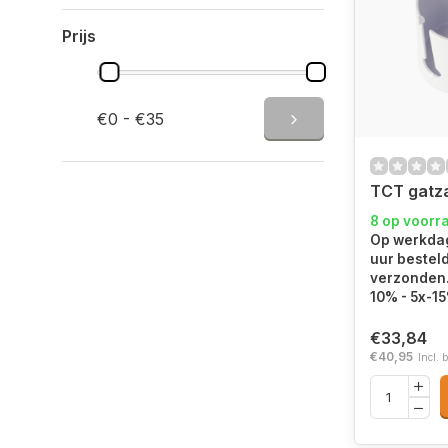
Prijs
€0 - €35
TCT gatz
8 op voorr
Op werkdag
uur bestel
verzonden.
10% - 5x-1
€33,84
€40,95
Incl. 