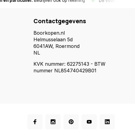
culier.
Bedrijven ook op rekening
De voorraad die aangegeve
Contactgegevens
Boorkopen.nl
Helmusselaan 5d
6041AW, Roermond
NL
KVK nummer: 62275143 - BTW
nummer NL854740429B01