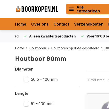
Alle
categorieën
Home
Over ons
Contact
Verzendkosten
orraad
Alleen kwaliteitsproducten
Voor 16:00 bestel
Home
Houtboren
Houtboren op dikte gesorteerd
80
Houtboor 80mm
Diameter
50,5 - 100 mm
1 Producten
Lengte
51 - 100 mm