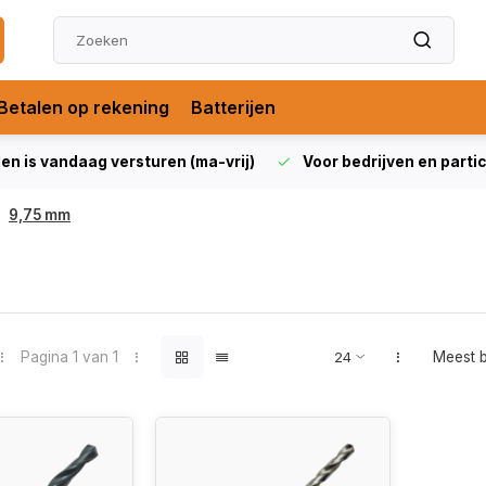
Betalen op rekening
Batterijen
len is vandaag versturen (ma-vrij)
Voor bedrijven en partic
9,75 mm
Pagina 1 van 1
Meest 