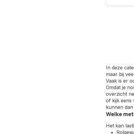
In deze cate
maar bij vee
Vaak is er o
Omdat je nor
overzicht ne
of kijk een
kunnen dan 
Welke meta
Het kan last
Rolgewa