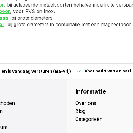
or
, bij gelegeerde metaalsoorten behalve moeilijk te versp
boor
, voor RVS en Inox.
aag
, bij grote diameters.
or
, bij grote diameters in combinatie met een magneetboor.
Voor bedrijven en parti
len is vandaag versturen (ma-vrij)
Informatie
thoden
Over ons
n
Blog
Categorieën
unt