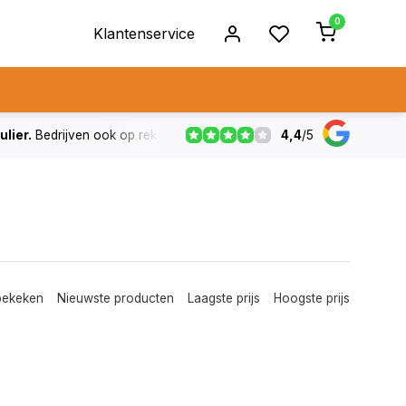
0
Klantenservice
4,4
/
5
ulier.
Bedrijven ook op rekening
De voorraad die aangegeven
bekeken
Nieuwste producten
Laagste prijs
Hoogste prijs