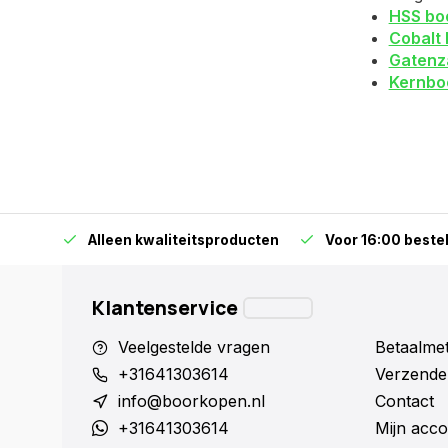
HSS bo
Cobalt 
Gatenz
Kernbo
orraad
Alleen kwaliteitsproducten
Voor 16:00 bestel
Klantenservice
Veelgestelde vragen
Betaalme
+31641303614
Verzende
info@boorkopen.nl
Contact
+31641303614
Mijn acco