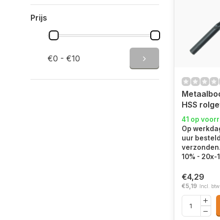
Prijs
€0 - €10
Metaalbo
HSS rolge
41 op voor
Op werkdag
uur bestel
verzonden. 
10% - 20x-
€4,29
€5,19
Incl. btw