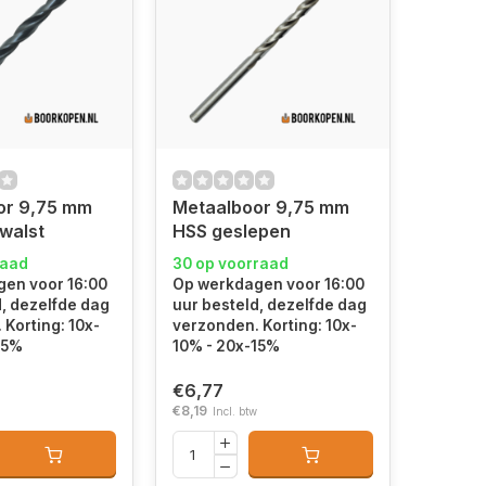
or 9,75 mm
Metaalboor 9,75 mm
walst
HSS geslepen
raad
30 op voorraad
en voor 16:00
Op werkdagen voor 16:00
d, dezelfde dag
uur besteld, dezelfde dag
Korting: 10x-
verzonden. Korting: 10x-
15%
10% - 20x-15%
€6,77
€8,19
Incl. btw