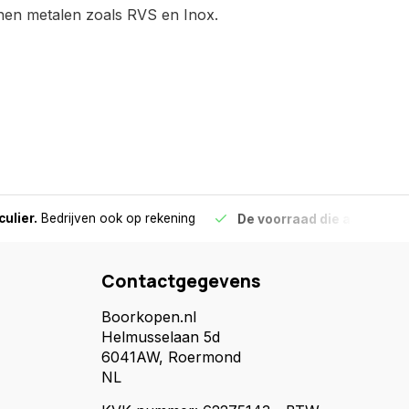
anen metalen zoals RVS en Inox.
culier.
Bedrijven ook op rekening
De voorraad die aangegeve
Contactgegevens
Boorkopen.nl
Helmusselaan 5d
6041AW, Roermond
NL