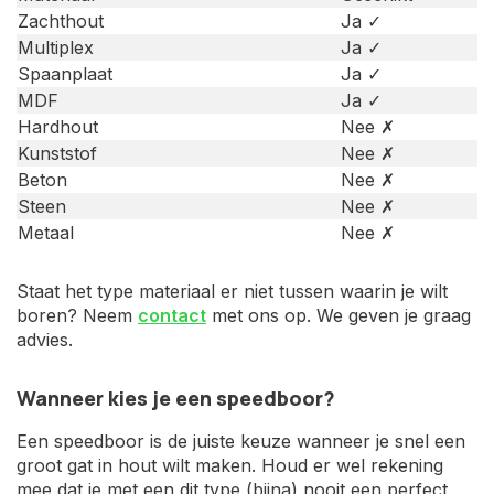
Zachthout
Ja ✓
Multiplex
Ja ✓
Spaanplaat
Ja ✓
MDF
Ja ✓
Hardhout
Nee ✗
Kunststof
Nee ✗
Beton
Nee ✗
Steen
Nee ✗
Metaal
Nee ✗
Staat het type materiaal er niet tussen waarin je wilt
boren? Neem
contact
met ons op. We geven je graag
advies.
Wanneer kies je een speedboor?
Een speedboor is de juiste keuze wanneer je snel een
groot gat in hout wilt maken. Houd er wel rekening
mee dat je met een dit type (bijna) nooit een perfect