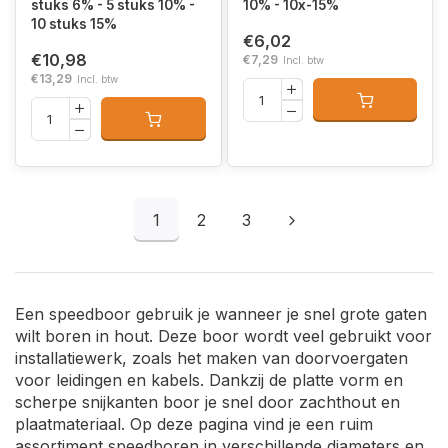
stuks 6% - 5 stuks 10% -
10% - 10x-15%
10 stuks 15%
€6,02
€10,98
€7,29
Incl. btw
€13,29
Incl. btw
1
2
3
Een speedboor gebruik je wanneer je snel grote gaten
wilt boren in hout. Deze boor wordt veel gebruikt voor
installatiewerk, zoals het maken van doorvoergaten
voor leidingen en kabels. Dankzij de platte vorm en
scherpe snijkanten boor je snel door zachthout en
plaatmateriaal. Op deze pagina vind je een ruim
assortiment speedboren in verschillende diameters en