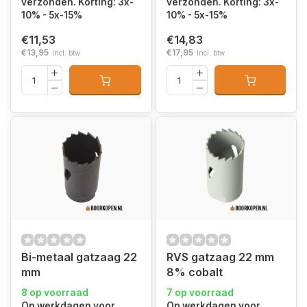
verzonden. Korting: 3x-
verzonden. Korting: 3x-
10% - 5x-15%
10% - 5x-15%
€11,53
€14,83
€13,95
€17,95
Incl. btw
Incl. btw
Bi-metaal gatzaag 22
RVS gatzaag 22 mm
mm
8% cobalt
8 op voorraad
7 op voorraad
Op werkdagen voor
Op werkdagen voor