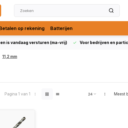
Betalen op rekening
Batterijen
len is vandaag versturen (ma-vrij)
Voor bedrijven en partic
11,2 mm
Pagina 1 van 1
Meest 