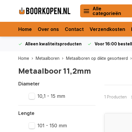
Alle
categorieën
Home
Over ons
Contact
Verzendkosten
orraad
Alleen kwaliteitsproducten
Voor 16:00 bestel
Home
Metaalboren
Metaalboren op dikte gesorteerd
Metaalboor 11,2mm
Diameter
10,1 - 15 mm
1 Producten
Lengte
101 - 150 mm