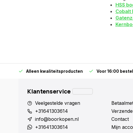
HSS bo
Cobalt 
Gatenz
Kernbo
orraad
Alleen kwaliteitsproducten
Voor 16:00 bestel
Klantenservice
Veelgestelde vragen
Betaalme
+31641303614
Verzende
info@boorkopen.nl
Contact
+31641303614
Mijn acco