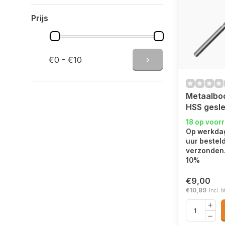
Prijs
€0 - €10
Metaalboo
HSS gesl
18 op voor
Op werkdag
uur bestel
verzonden. 
10%
€9,00
€10,89
Incl. b