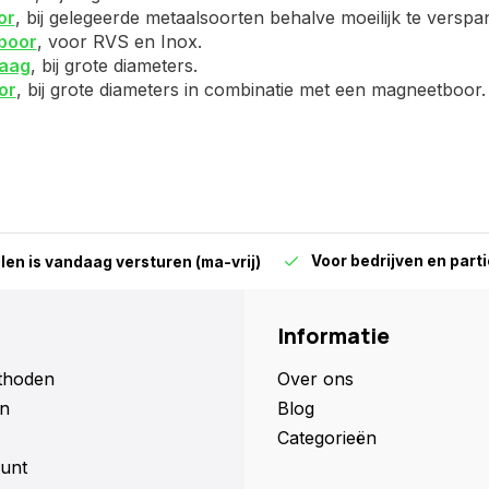
or
, bij gelegeerde metaalsoorten behalve moeilijk te versp
boor
, voor RVS en Inox.
aag
, bij grote diameters.
or
, bij grote diameters in combinatie met een magneetboor.
Voor bedrijven en parti
len is vandaag versturen (ma-vrij)
Informatie
thoden
Over ons
n
Blog
Categorieën
unt