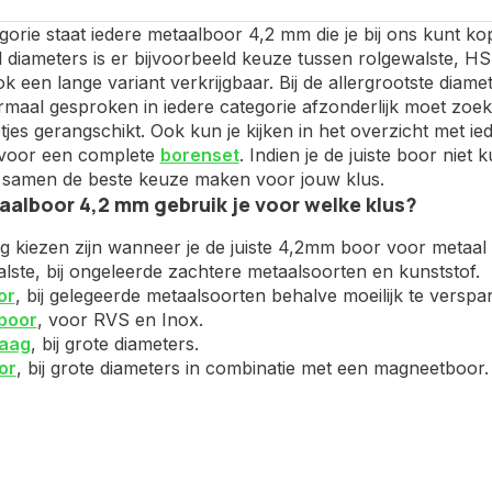
gorie staat iedere metaalboor 4,2 mm die je bij ons kunt ko
l diameters is er bijvoorbeeld keuze tussen rolgewalste, 
ok een lange variant verkrijgbaar. Bij de allergrootste di
maal gesproken in iedere categorie afzonderlijk moet zoeke
tjes gerangschikt. Ook kun je kijken in het overzicht met i
s voor een complete
borenset
. Indien je de juiste boor nie
samen de beste keuze maken voor jouw klus.
alboor 4,2 mm gebruik je voor welke klus?
ig kiezen zijn wanneer je de juiste 4,2mm boor voor metaal z
lste, bij ongeleerde zachtere metaalsoorten en kunststof.
or
, bij gelegeerde metaalsoorten behalve moeilijk te versp
boor
, voor RVS en Inox.
aag
, bij grote diameters.
or
, bij grote diameters in combinatie met een magneetboor.