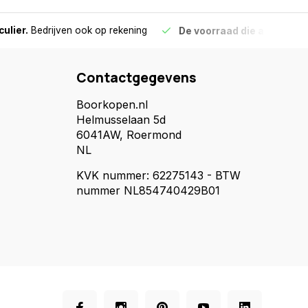
culier.
Bedrijven ook op rekening
De voorraad die aangegeve
Contactgegevens
Boorkopen.nl
Helmusselaan 5d
6041AW, Roermond
NL
KVK nummer: 62275143 - BTW
nummer NL854740429B01