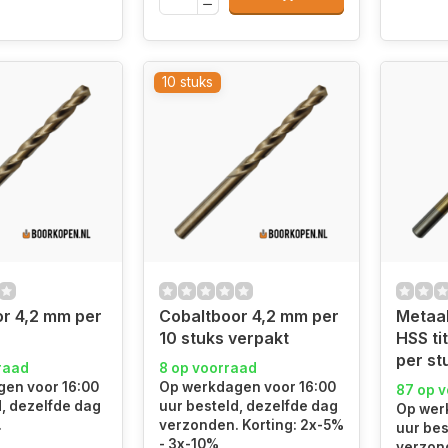
10 stuks
r 4,2 mm per
Cobaltboor 4,2 mm per
Metaa
10 stuks verpakt
HSS ti
per st
raad
8 op voorraad
en voor 16:00
Op werkdagen voor 16:00
87 op 
d, dezelfde dag
uur besteld, dezelfde dag
Op wer
.
verzonden. Korting: 2x-5%
uur bes
- 3x-10%
verzon