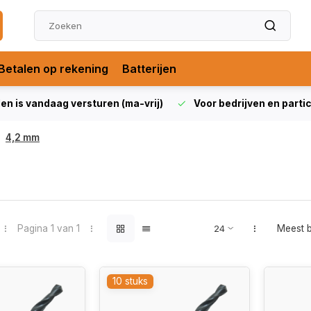
Betalen op rekening
Batterijen
len is vandaag versturen (ma-vrij)
Voor bedrijven en partic
4,2 mm
Pagina 1 van 1
Meest 
10 stuks