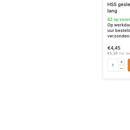
HSS gesl
lang
42 op voor
Op werkdag
uur bestel
verzonden
€4,45
€5,39
Incl. bt