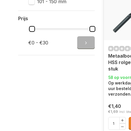
101 - 150 mm
Prijs
€0 - €30
Metaalbo
HSS rolge
stuk
58 op voor
Op werkdag
uur bestel
verzonden
€1,40
€1,69
Incl. bt