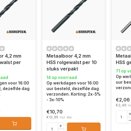
or 4,2 mm
Metaalboor 4,2 mm
Metaa
walst per
HSS rolgewalst per 10
HSS ge
stuks verpakt
71 op v
Op wer
raad
14 op voorraad
uur bes
en voor 16:00
Op werkdagen voor 16:00
verzon
d, dezelfde dag
uur besteld, dezelfde dag
.
verzonden. Korting: 2x-5%
€2,06
- 3x-10%
€2,49
In
€10,70
w
€12,95
Incl. btw