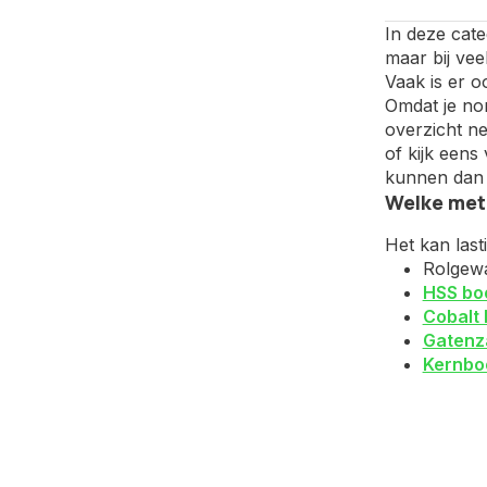
In deze cate
maar bij vee
Vaak is er o
Omdat je nor
overzicht ne
of kijk een
kunnen dan 
Welke meta
Het kan last
Rolgewa
HSS bo
Cobalt 
Gatenz
Kernbo