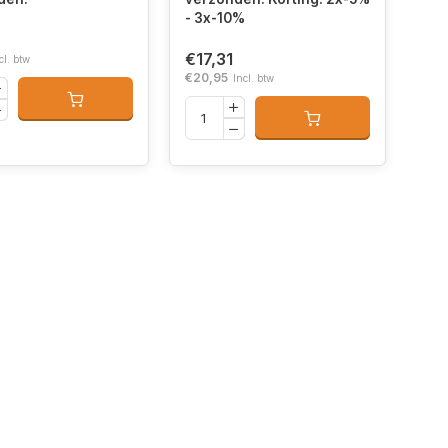
- 3x-10%
€17,31
cl. btw
€20,95
Incl. btw