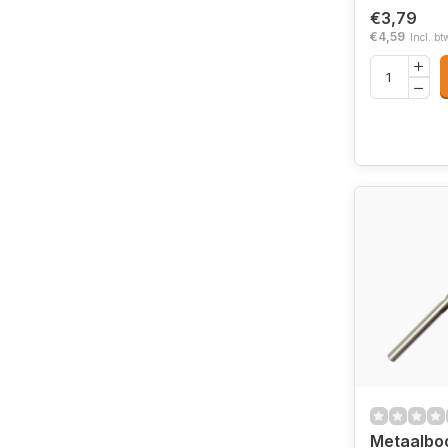
€3,79
€4,59
Incl. bt
Metaalbo