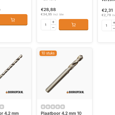
€28,88
€2,31
w
€34,95
Incl. btw
€2,79
In
10 stuks
or 4,2 mm
Plaatboor 4,2 mm 10