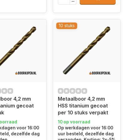
10 stuks
lboor 4,2 mm
Metaalboor 4,2 mm
tanium gecoat
HSS titanium gecoat
uk
per 10 stuks verpakt
voorraad
10 op voorraad
kdagen voor 16:00
Op werkdagen voor 16:00
teld, dezelfde dag
uur besteld, dezelfde dag
den.
verzonden. Korting: 2x-5%