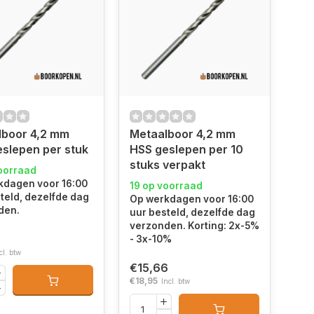
lboor 4,2 mm
Metaalboor 4,2 mm
slepen per stuk
HSS geslepen per 10
stuks verpakt
oorraad
kdagen voor 16:00
19 op voorraad
teld, dezelfde dag
Op werkdagen voor 16:00
den.
uur besteld, dezelfde dag
verzonden. Korting: 2x-5%
- 3x-10%
cl. btw
€15,66
€18,95
Incl. btw