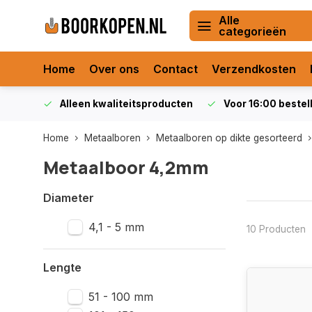
Alle
categorieën
Home
Over ons
Contact
Verzendkosten
orraad
Alleen kwaliteitsproducten
Voor 16:00 bestel
Home
Metaalboren
Metaalboren op dikte gesorteerd
Metaalboor 4,2mm
Diameter
4,1 - 5 mm
10 Producten
Lengte
51 - 100 mm