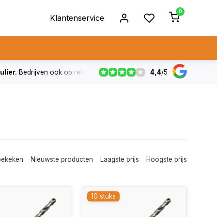
0
Klantenservice
4,4
/
5
ulier.
Bedrijven ook op rekening
De voorraad die aangegeven
bekeken
Nieuwste producten
Laagste prijs
Hoogste prijs
10 stuks