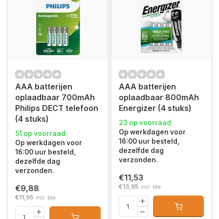
AAA batterijen
AAA batterijen
oplaadbaar 700mAh
oplaadbaar 800mAh
Philips DECT telefoon
Energizer (4 stuks)
(4 stuks)
23 op voorraad
Op werkdagen voor
51 op voorraad
16:00 uur besteld,
Op werkdagen voor
dezelfde dag
16:00 uur besteld,
verzonden.
dezelfde dag
verzonden.
€11,53
€13,95
€9,88
Incl. btw
€11,95
Incl. btw