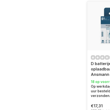
D batterij
oplaadba
Ansmann (
18 op voor
Op werkdag
uur bestel
verzonden
€17,31