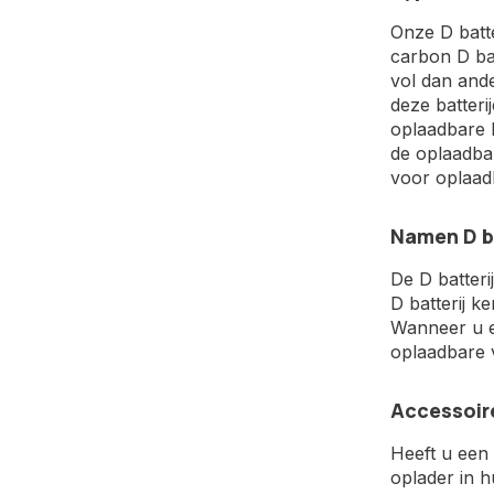
Onze D batte
carbon D bat
vol dan and
deze batteri
oplaadbare b
de oplaadbar
voor oplaadb
Namen D ba
De D batteri
D batterij 
Wanneer u ee
oplaadbare 
Accessoir
Heeft u een 
oplader in h