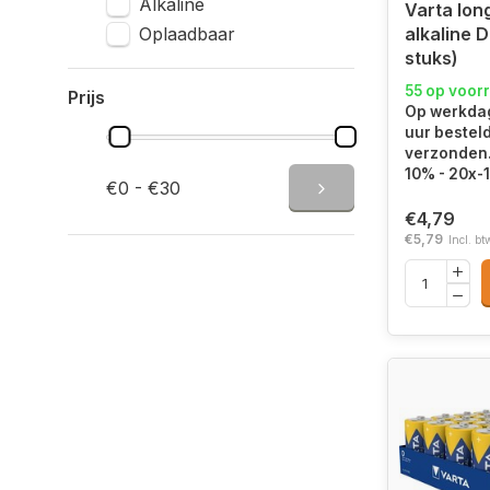
Alkaline
Varta lon
Oplaadbaar
alkaline D
stuks)
55 op voor
Prijs
Op werkdag
uur bestel
verzonden. 
10% - 20x-
€0 - €30
€4,79
€5,79
Incl. bt