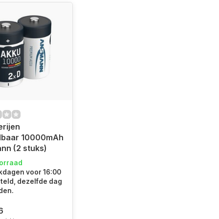
erijen
dbaar 10000mAh
nn (2 stuks)
oorraad
kdagen voor 16:00
teld, dezelfde dag
den.
6