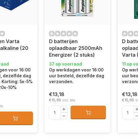
en Varta
D batterijen
D batt
 alkaline (20
oplaadbaar 2500mAh
oplaa
Energizer (2 stuks)
Varta 
raad
37 op voorraad
11 op v
en voor 16:00
Op werkdagen voor 16:00
Op wer
d, dezelfde dag
uur besteld, dezelfde dag
uur bes
 Korting: 5x-5%
verzonden.
verzon
 20x-10%
€13,18
€13,18
€15,95
€15,95
Incl. btw
I
btw