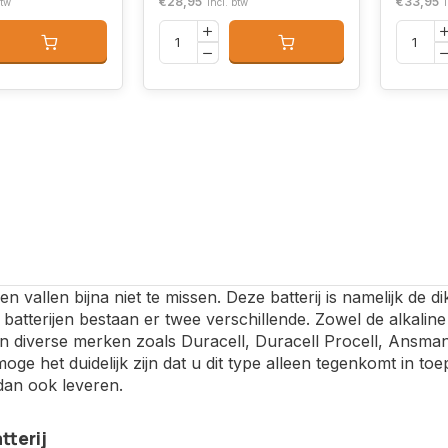
€28,95
€33,95
btw
Incl. btw
en vallen bijna niet te missen. Deze batterij is namelijk de di
batterijen bestaan er twee verschillende. Zowel de alkaline 
 diverse merken zoals Duracell, Duracell Procell, Ansmann
oge het duidelijk zijn dat u dit type alleen tegenkomt in t
dan ook leveren.
tterij