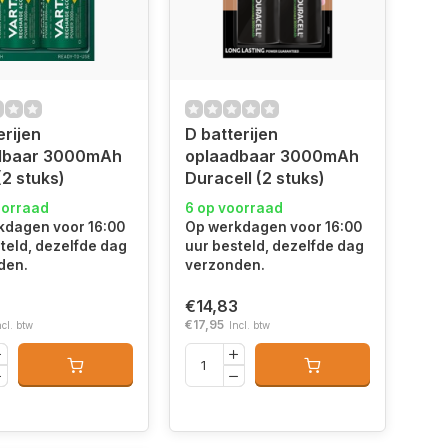
erijen
D batterijen
dbaar 3000mAh
oplaadbaar 3000mAh
(2 stuks)
Duracell (2 stuks)
oorraad
6 op voorraad
kdagen voor 16:00
Op werkdagen voor 16:00
teld, dezelfde dag
uur besteld, dezelfde dag
den.
verzonden.
€14,83
€17,95
ncl. btw
Incl. btw