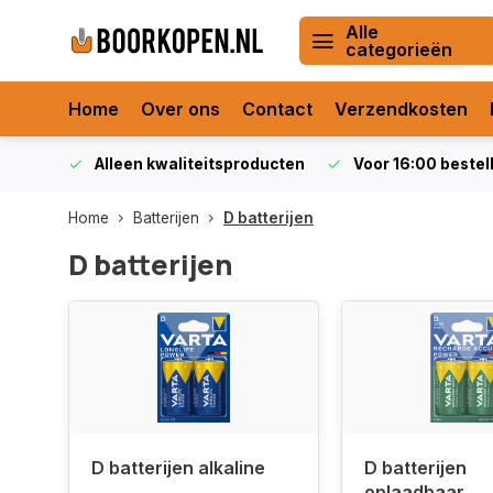
Alle
categorieën
Home
Over ons
Contact
Verzendkosten
orraad
Alleen kwaliteitsproducten
Voor 16:00 bestel
Home
Batterijen
D batterijen
D batterijen
D batterijen alkaline
D batterijen
oplaadbaar