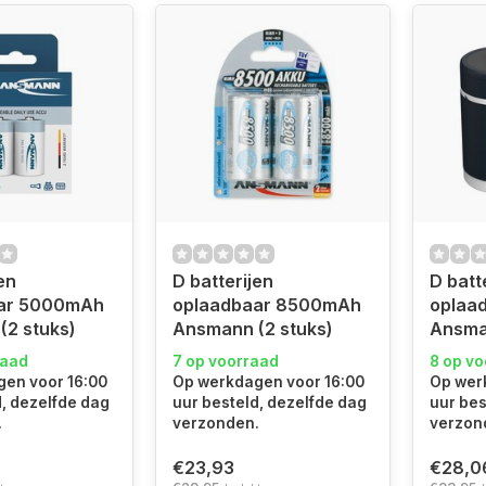
en
D batterijen
D batt
ar 5000mAh
oplaadbaar 8500mAh
oplaa
2 stuks)
Ansmann (2 stuks)
Ansma
raad
7 op voorraad
8 op v
en voor 16:00
Op werkdagen voor 16:00
Op wer
d, dezelfde dag
uur besteld, dezelfde dag
uur bes
.
verzonden.
verzon
€23,93
€28,0