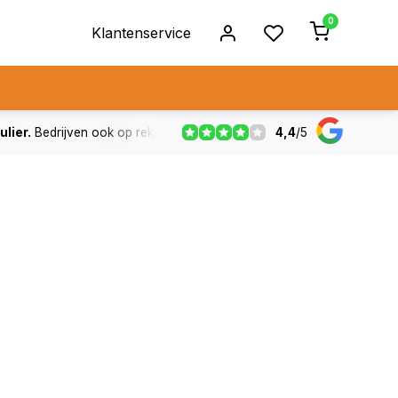
0
Klantenservice
4,4
/
5
ulier.
Bedrijven ook op rekening
De voorraad die aangegeven