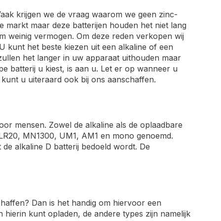
n. Vaak krijgen we de vraag waarom we geen zinc-
de markt maar deze batterijen houden het niet lang
norm weinig vermogen. Om deze reden verkopen wij
 U kunt het beste kiezen uit een alkaline of een
 zullen het langer in uw apparaat uithouden maar
 batterij u kiest, is aan u. Let er op wanneer u
 kunt u uiteraard ook bij ons aanschaffen.
door mensen. Zowel de alkaline als de oplaadbare
 wel LR20, MN1300, UM1, AM1 en mono genoemd.
de alkaline D batterij bedoeld wordt. De
chaffen? Dan is het handig om hiervoor een
n hierin kunt opladen, de andere types zijn namelijk