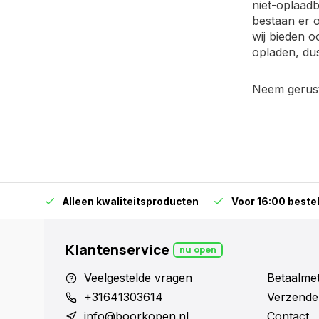
niet-oplaadb
bestaan er o
wij bieden o
opladen, dus
Neem gerust 
orraad
Alleen kwaliteitsproducten
Voor 16:00 bestel
Klantenservice
nu open
Veelgestelde vragen
Betaalme
+31641303614
Verzende
info@boorkopen.nl
Contact