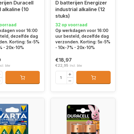
erijen Duracell
D batterijen Energizer
 alkaline (10
industrial alkaline (12
stuks)
voorraad
32 op voorraad
kdagen voor 16:00
Op werkdagen voor 16:00
teld, dezelfde dag
uur besteld, dezelfde dag
en. Korting: 5x-5%
verzonden. Korting: 5x-5%
% - 20x-10%
- 10x-7% - 20x-10%
9
€18,97
€22,95
ncl. btw
Incl. btw