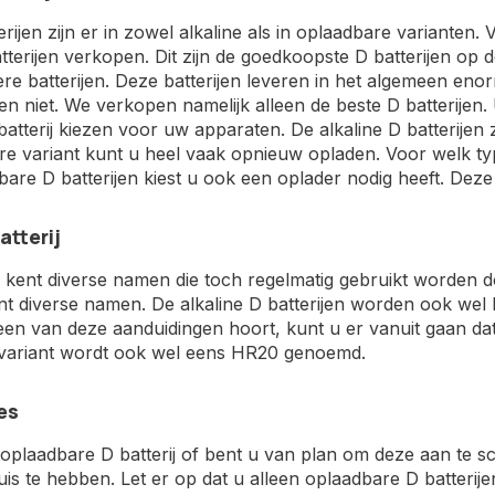
rijen zijn er in zowel alkaline als in oplaadbare variante
terijen verkopen. Dit zijn de goedkoopste D batterijen op 
ere batterijen. Deze batterijen leveren in het algemeen e
jen niet. We verkopen namelijk alleen de beste D batterijen.
atterij kiezen voor uw apparaten. De alkaline D batterijen
e variant kunt u heel vaak opnieuw opladen. Voor welk type
are D batterijen kiest u ook een oplader nodig heeft. Deze
tterij
j kent diverse namen die toch regelmatig gebruikt worden 
kent diverse namen. De alkaline D batterijen worden ook
n van deze aanduidingen hoort, kunt u er vanuit gaan dat 
variant wordt ook wel eens HR20 genoemd.
es
oplaadbare D batterij of bent u van plan om deze aan te s
uis te hebben. Let er op dat u alleen oplaadbare D batterije