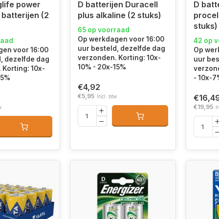
glife power
D batterijen Duracell
D batt
 batterijen (2
plus alkaline (2 stuks)
procell
stuks)
65 op voorraad
Op werkdagen voor 16:00
raad
42 op 
uur besteld, dezelfde dag
en voor 16:00
Op wer
verzonden. Korting: 10x-
d, dezelfde dag
uur bes
10% - 20x-15%
Korting: 10x-
verzond
15%
- 10x-7
€4,92
€5,95
€16,4
Incl. btw
€19,95
w
I