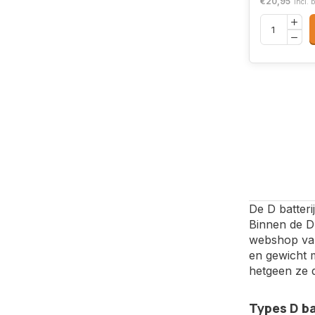
€20,95
Incl. 
De D batterij
Binnen de D 
webshop van
en gewicht m
hetgeen ze 
Types D ba