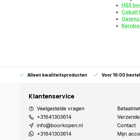
HSS bo
Cobalt 
Gatenz
Kernbo
orraad
Alleen kwaliteitsproducten
Voor 16:00 bestel
Klantenservice
Veelgestelde vragen
Betaalme
+31641303614
Verzende
info@boorkopen.nl
Contact
+31641303614
Mijn acco