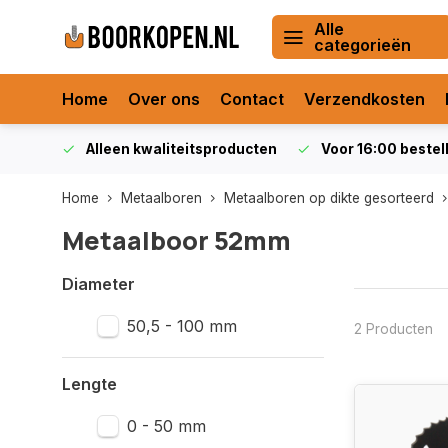
Alle
categorieën
Home
Over ons
Contact
Verzendkosten
orraad
Alleen kwaliteitsproducten
Voor 16:00 bestel
Home
Metaalboren
Metaalboren op dikte gesorteerd
Metaalboor 52mm
Diameter
50,5 - 100 mm
2 Producten
Lengte
0 - 50 mm