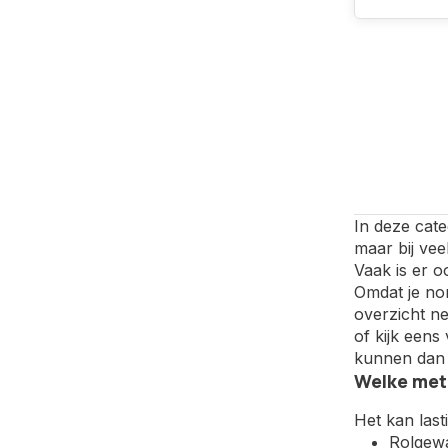
In deze cate
maar bij vee
Vaak is er o
Omdat je nor
overzicht ne
of kijk een
kunnen dan 
Welke meta
Het kan last
Rolgewa