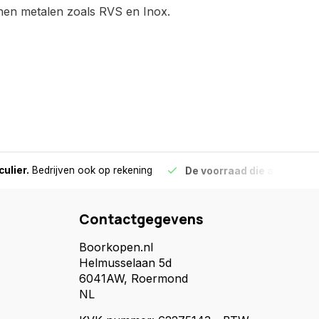
anen metalen zoals RVS en Inox.
culier.
Bedrijven ook op rekening
De voorraad die aangegeve
Contactgegevens
Boorkopen.nl
Helmusselaan 5d
6041AW, Roermond
NL