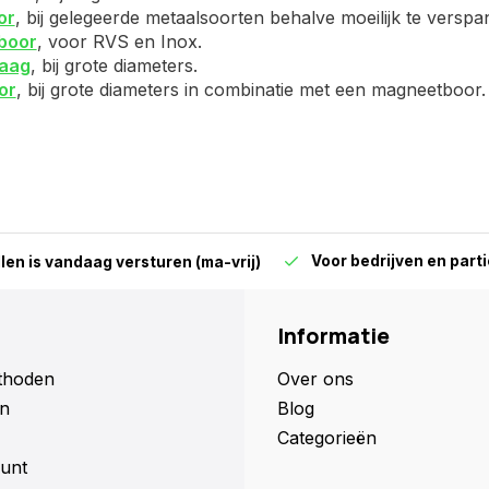
or
, bij gelegeerde metaalsoorten behalve moeilijk te versp
boor
, voor RVS en Inox.
aag
, bij grote diameters.
or
, bij grote diameters in combinatie met een magneetboor.
Voor bedrijven en parti
len is vandaag versturen (ma-vrij)
Informatie
thoden
Over ons
n
Blog
Categorieën
unt