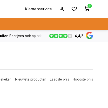
0
Klantenservice
4,4
/
5
ulier.
Bedrijven ook op rekening
De voorraad die aangegeven
bekeken
Nieuwste producten
Laagste prijs
Hoogste prijs