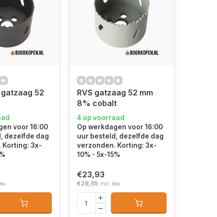
 gatzaag 52
RVS gatzaag 52 mm
8% cobalt
aad
4 op voorraad
en voor 16:00
Op werkdagen voor 16:00
d, dezelfde dag
uur besteld, dezelfde dag
 Korting: 3x-
verzonden. Korting: 3x-
5%
10% - 5x-15%
€23,93
€28,95
btw
Incl. btw