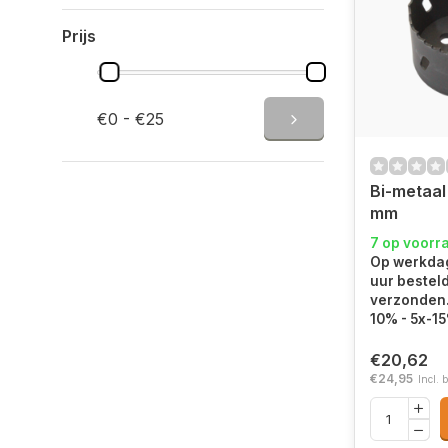
Prijs
€0 - €25
Bi-metaal
mm
7 op voorr
Op werkdag
uur bestel
verzonden.
10% - 5x-1
€20,62
€24,95
Incl. 