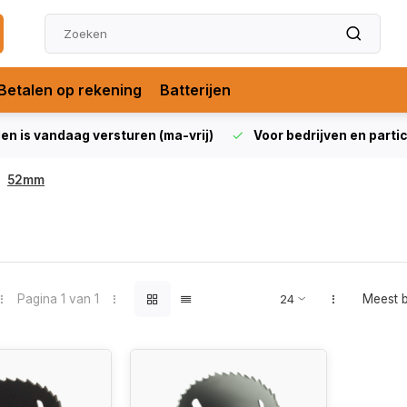
Betalen op rekening
Batterijen
len is vandaag versturen (ma-vrij)
Voor bedrijven en partic
52mm
Pagina 1 van 1
Meest 