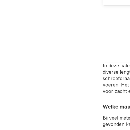
In deze cat
diverse len
schroefdraa
voeren. Het 
voor zacht e
Welke maa
Bij veel mat
gevonden ka