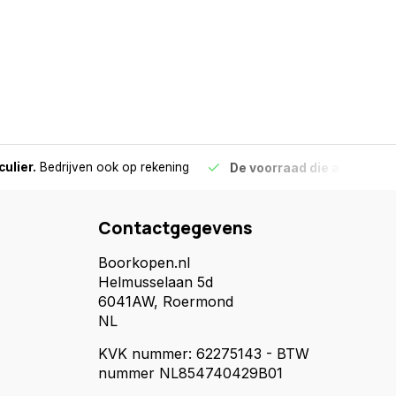
culier.
Bedrijven ook op rekening
De voorraad die aangegeve
Contactgegevens
Boorkopen.nl
Helmusselaan 5d
6041AW, Roermond
NL
KVK nummer: 62275143 - BTW
nummer NL854740429B01