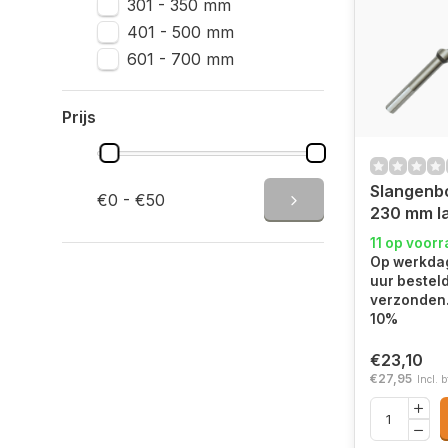
301 - 350 mm
401 - 500 mm
601 - 700 mm
Prijs
Slangenb
€0 - €50
230 mm l
11 op voor
Op werkdag
uur bestel
verzonden.
10%
€23,10
€27,95
Incl. 