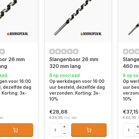
oor 26 mm
Slangenboor 26 mm
Slang
ang
320 mm lang
460 m
raad
8 op voorraad
9 op v
en voor 16:00
Op werkdagen voor 16:00
Op wer
d, dezelfde dag
uur besteld, dezelfde dag
uur bes
 Korting: 3x-
verzonden. Korting: 3x-
verzond
10%
10%
€28,88
€37,15
€34,95
€44,95
btw
Incl. btw