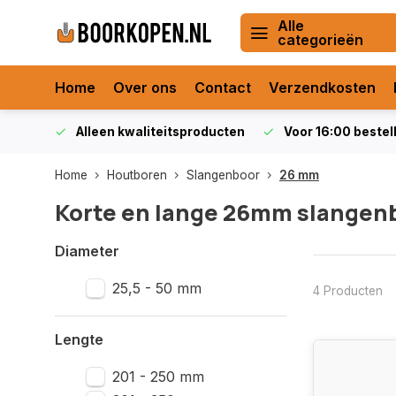
Alle
categorieën
Home
Over ons
Contact
Verzendkosten
orraad
Alleen kwaliteitsproducten
Voor 16:00 bestel
Home
Houtboren
Slangenboor
26 mm
Korte en lange 26mm slangen
Diameter
25,5 - 50 mm
4 Producten
Lengte
201 - 250 mm