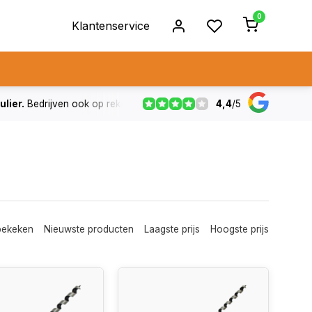
0
Klantenservice
4,4
/
5
ulier.
Bedrijven ook op rekening
De voorraad die aangegeven
bekeken
Nieuwste producten
Laagste prijs
Hoogste prijs