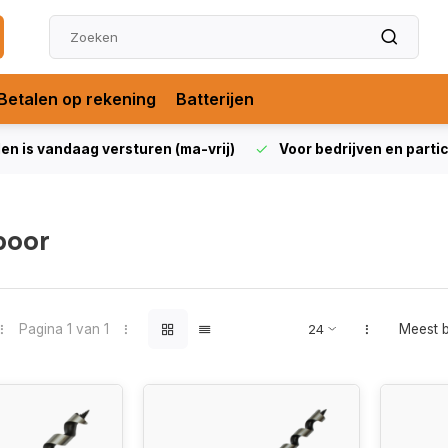
Betalen op rekening
Batterijen
len is vandaag versturen (ma-vrij)
Voor bedrijven en partic
boor
Pagina 1 van 1
Meest 