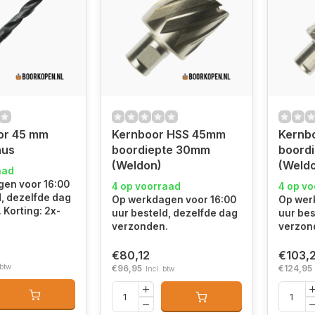
or 45 mm
Kernboor HSS 45mm
Kernb
nus
boordiepte 30mm
boord
(Weldon)
(Weld
aad
en voor 16:00
4 op voorraad
4 op v
d, dezelfde dag
Op werkdagen voor 16:00
Op wer
 Korting: 2x-
uur besteld, dezelfde dag
uur bes
verzonden.
verzon
€80,12
€103,
 btw
€96,95
€124,95
Incl. btw