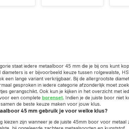
gorie staat iedere metaalboor 45 mm die je bij ons kunt kop
l diameters is er bijvoorbeeld keuze tussen rolgewalste, 
ok een lange variant verkrijgbaar. Bij de allergrootste di
maal gesproken in iedere categorie afzonderlijk moet zoeke
tjes gerangschikt. Ook kun je kijken in het overzicht met i
s voor een complete
borenset
. Indien je de juiste boor nie
samen de beste keuze maken voor jouw klus.
alboor 45 mm gebruik je voor welke klus?
ig kiezen zijn wanneer je de juiste 45mm boor voor metaal z
lste, bij ongeleerde zachtere metaalsoorten en kunststof.