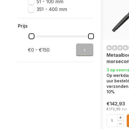
51 - 100 mm
351 - 400 mm
Prijs
€0 - €150
Metaalbo
morseco
3 op voorr
Op werkdag
uur bestel
verzonden.
10%
€142,93
€172,95
Incl.