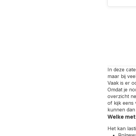
In deze cate
maar bij vee
Vaak is er o
Omdat je nor
overzicht ne
of kijk een
kunnen dan 
Welke meta
Het kan last
Rolgewa