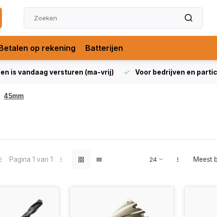
Betalen op rekening
Batterijen
len is vandaag versturen (ma-vrij)
Voor bedrijven en partic
45mm
Pagina 1 van 1
Meest 