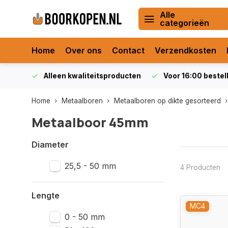
Alle
categorieën
Home
Over ons
Contact
Verzendkosten
orraad
Alleen kwaliteitsproducten
Voor 16:00 bestel
Home
Metaalboren
Metaalboren op dikte gesorteerd
Metaalboor 45mm
Diameter
25,5 - 50 mm
4 Producten
Lengte
MC4
0 - 50 mm