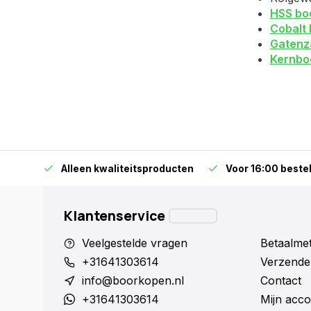
HSS bo
Cobalt 
Gatenz
Kernbo
orraad
Alleen kwaliteitsproducten
Voor 16:00 bestel
Klantenservice
Veelgestelde vragen
Betaalme
+31641303614
Verzende
info@boorkopen.nl
Contact
+31641303614
Mijn acco