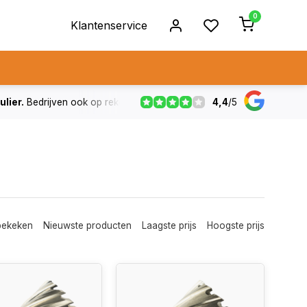
0
Klantenservice
4,4
/
5
ulier.
Bedrijven ook op rekening
De voorraad die aangegeven
bekeken
Nieuwste producten
Laagste prijs
Hoogste prijs