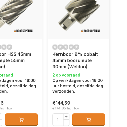
oor HSS 45mm
Kernboor 8% cobalt
iepte 55mm
45mm boordiepte
on)
30mm (Weldon)
oorraad
2 op voorraad
kdagen voor 16:00
Op werkdagen voor 16:00
teld, dezelfde dag
uur besteld, dezelfde dag
den.
verzonden.
26
€144,59
€174,95
Incl. btw
Incl. btw