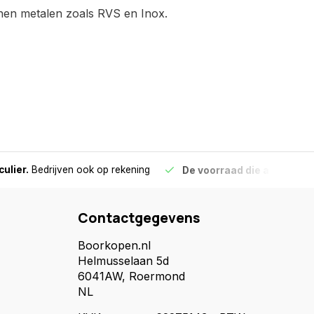
anen metalen zoals RVS en Inox.
culier.
Bedrijven ook op rekening
De voorraad die aangegeve
Contactgegevens
Boorkopen.nl
Helmusselaan 5d
6041AW, Roermond
NL