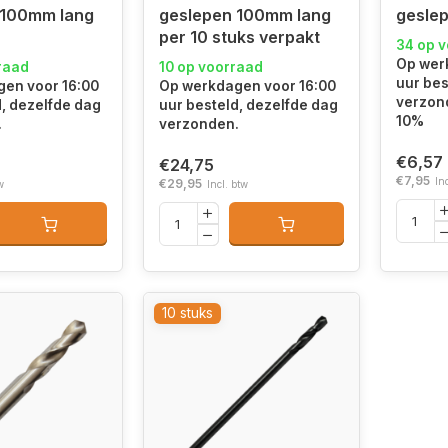
 100mm lang
geslepen 100mm lang
gesle
per 10 stuks verpakt
34 op 
Op wer
raad
10 op voorraad
uur bes
en voor 16:00
Op werkdagen voor 16:00
verzond
d, dezelfde dag
uur besteld, dezelfde dag
10%
.
verzonden.
€6,57
€24,75
€7,95
In
€29,95
w
Incl. btw
10 stuks