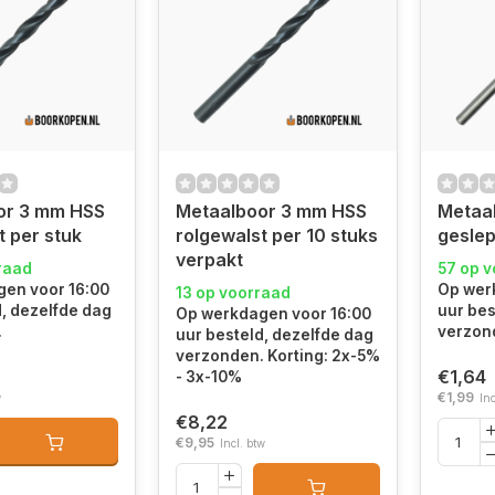
or 3 mm HSS
Metaalboor 3 mm HSS
Metaa
t per stuk
rolgewalst per 10 stuks
geslep
verpakt
raad
57 op 
en voor 16:00
Op wer
13 op voorraad
d, dezelfde dag
uur bes
Op werkdagen voor 16:00
.
verzon
uur besteld, dezelfde dag
verzonden. Korting: 2x-5%
€1,64
- 3x-10%
€1,99
w
Inc
€8,22
€9,95
Incl. btw