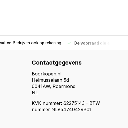
culier.
Bedrijven ook op rekening
De voorraad die aangegeve
Contactgegevens
Boorkopen.nl
Helmusselaan 5d
6041AW, Roermond
NL
KVK nummer: 62275143 - BTW
nummer NL854740429B01