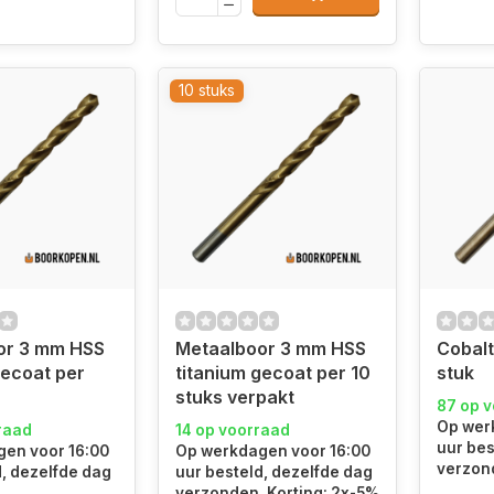
10 stuks
or 3 mm HSS
Metaalboor 3 mm HSS
Cobal
gecoat per
titanium gecoat per 10
stuk
stuks verpakt
87 op 
Op wer
raad
14 op voorraad
uur bes
en voor 16:00
Op werkdagen voor 16:00
verzon
d, dezelfde dag
uur besteld, dezelfde dag
.
verzonden. Korting: 2x-5%