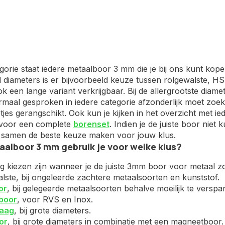
gorie staat iedere metaalboor 3 mm die je bij ons kunt kope
l diameters is er bijvoorbeeld keuze tussen rolgewalste, 
ok een lange variant verkrijgbaar. Bij de allergrootste di
maal gesproken in iedere categorie afzonderlijk moet zoeke
tjes gerangschikt. Ook kun je kijken in het overzicht met i
s voor een complete
borenset
. Indien je de juiste boor nie
samen de beste keuze maken voor jouw klus.
alboor 3 mm gebruik je voor welke klus?
ig kiezen zijn wanneer je de juiste 3mm boor voor metaal zoe
lste, bij ongeleerde zachtere metaalsoorten en kunststof.
or
, bij gelegeerde metaalsoorten behalve moeilijk te versp
boor
, voor RVS en Inox.
aag
, bij grote diameters.
or
, bij grote diameters in combinatie met een magneetboor.