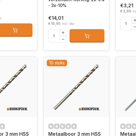
€3,21
- 3x-10%
€3,89
In
€14,01
w
€16,95
Incl. btw
10 stuks
or 3 mm HSS
Metaalboor 3 mm HSS
Metaa