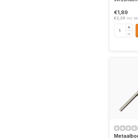
€1,89
€2,29
Incl. bt
Metaalbo