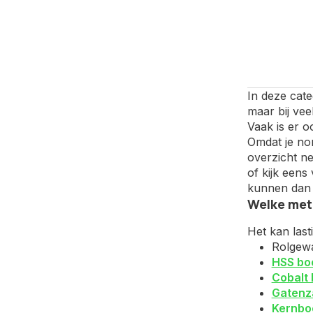
In deze cate
maar bij vee
Vaak is er o
Omdat je nor
overzicht ne
of kijk een
kunnen dan 
Welke meta
Het kan last
Rolgewa
HSS bo
Cobalt 
Gatenz
Kernbo