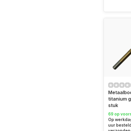
Metaalbo
titanium 
stuk
69 op voor
Op werkdag
uur bestel
verzonden