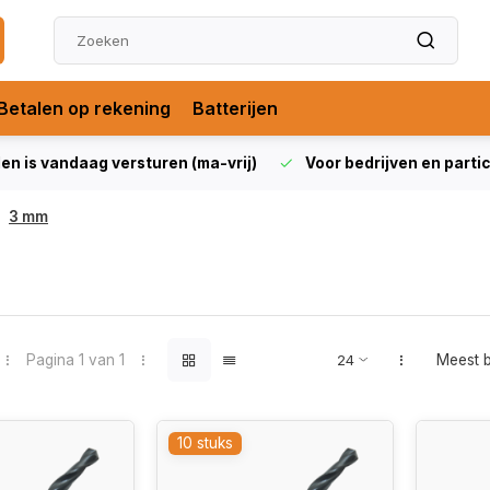
Betalen op rekening
Batterijen
len is vandaag versturen (ma-vrij)
Voor bedrijven en partic
3 mm
Pagina 1 van 1
Meest 
10 stuks