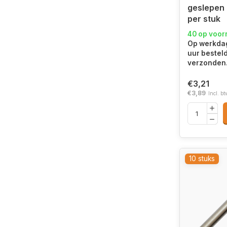
geslepen
per stuk
40 op voor
Op werkdag
uur bestel
verzonden
€3,21
€3,89
Incl. bt
10 stuks