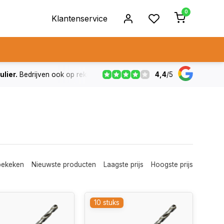
0
Klantenservice
4,4
/
5
ulier.
Bedrijven ook op rekening
De voorraad die aangegeven
bekeken
Nieuwste producten
Laagste prijs
Hoogste prijs
10 stuks