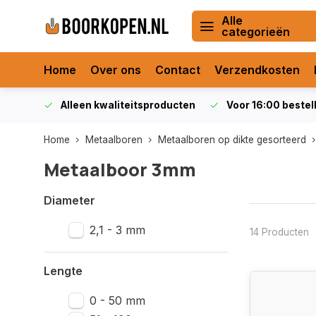
Alle
categorieën
Home
Over ons
Contact
Verzendkosten
orraad
Alleen kwaliteitsproducten
Voor 16:00 bestel
Home
Metaalboren
Metaalboren op dikte gesorteerd
Metaalboor 3mm
Diameter
2,1 - 3 mm
14 Producten
Lengte
0 - 50 mm