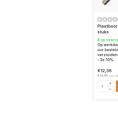
Plaatboor
stuks
8 op voorr
Op werkdag
uur bestel
verzonden.
- 3x-10%
€12,36
€14,95
Incl. b