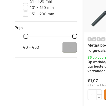
51 - 100 mm
101 - 150 mm
151 - 200 mm
Prijs
Metaalbo
€0 - €50
rolgewals
86 op voor
Op werkdag
uur bestel
verzonden
€1,07
€1,29
Incl. bt