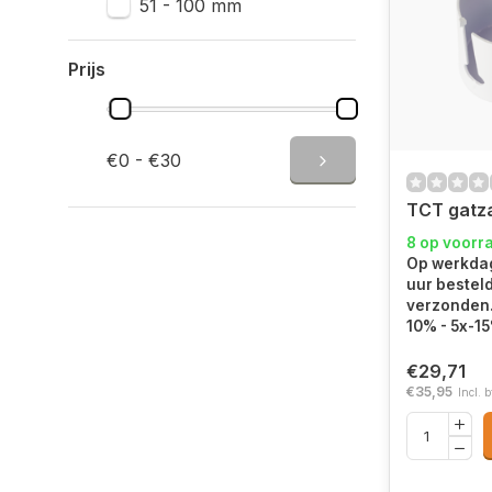
51 - 100 mm
Prijs
€0 - €30
TCT gatz
8 op voorr
Op werkdag
uur bestel
verzonden.
10% - 5x-1
€29,71
€35,95
Incl. 