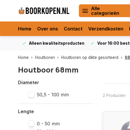
Alle
categorieën
Home
Over ons
Contact
Verzendkosten
orraad
Alleen kwaliteitsproducten
Voor 16:00 bestel
Home
Houtboren
Houtboren op dikte gesorteerd
68
Houtboor 68mm
Diameter
50,5 - 100 mm
2 Producten
Lengte
0 - 50 mm