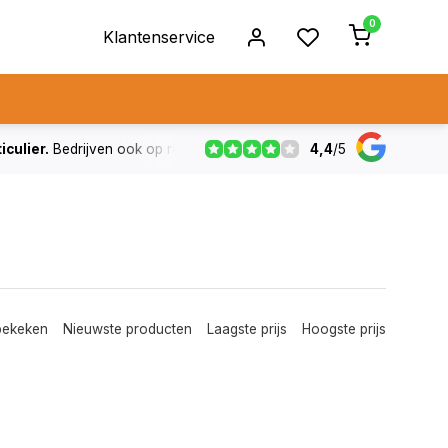
0
Klantenservice
4,4
/
5
ulier.
Bedrijven ook op rekening
De voorraad die aangegeven
bekeken
Nieuwste producten
Laagste prijs
Hoogste prijs