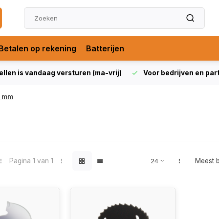
Betalen op rekening
Batterijen
len is vandaag versturen (ma-vrij)
Voor bedrijven en partic
 mm
Pagina 1 van 1
Meest 