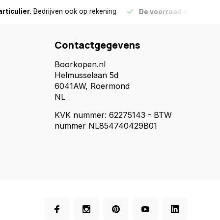
culier.
Bedrijven ook op rekening
De voorraad die aangegeve
Contactgegevens
Boorkopen.nl
Helmusselaan 5d
6041AW, Roermond
NL
KVK nummer: 62275143 - BTW
nummer NL854740429B01