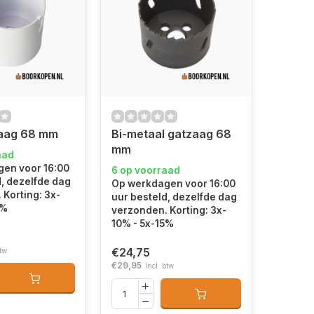
aag 68 mm
Bi-metaal gatzaag 68
mm
aad
en voor 16:00
6 op voorraad
d, dezelfde dag
Op werkdagen voor 16:00
 Korting: 3x-
uur besteld, dezelfde dag
5%
verzonden. Korting: 3x-
10% - 5x-15%
€24,75
btw
€29,95
Incl. btw