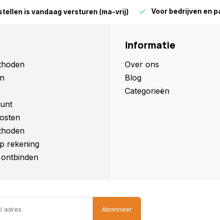
Voor bedrijven en parti
len is vandaag versturen (ma-vrij)
Informatie
thoden
Over ons
n
Blog
Categorieën
unt
osten
thoden
p rekening
ontbinden
Abonneer