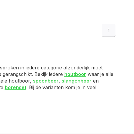
1
sproken in iedere categorie afzonderlijk moet
s gerangschikt. Bekijk iedere
houtboor
waar je alle
nale houtboor,
speedboor
,
slangenboor
en
te
borenset
. Bij de varianten kom je in veel