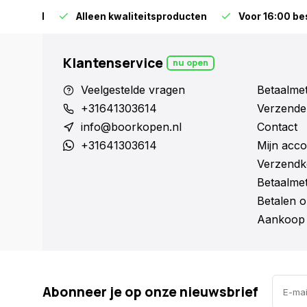
orraad
Alleen kwaliteitsproducten
Voor 16:00 bestel
Klantenservice
nu open
Veelgestelde vragen
Betaalme
+31641303614
Verzende
info@boorkopen.nl
Contact
+31641303614
Mijn acco
Verzendk
Betaalme
Betalen o
Aankoop 
Abonneer je op onze nieuwsbrief