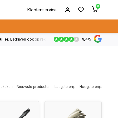
0
Klantenservice
4,4
/
5
ulier.
Bedrijven ook op rekening
De voorraad die aangegeven
bekeken
Nieuwste producten
Laagste prijs
Hoogste prijs