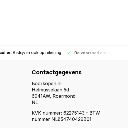
culier.
Bedrijven ook op rekening
De voorraad die aangegeve
Contactgegevens
Boorkopen.nl
Helmusselaan 5d
6041AW, Roermond
NL
KVK nummer: 62275143 - BTW
nummer NL854740429B01