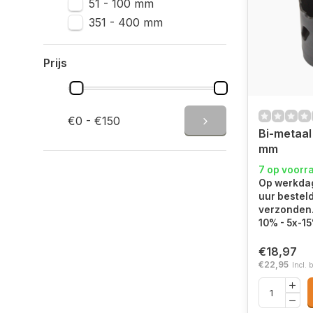
51 - 100 mm
351 - 400 mm
Prijs
€0 - €150
Bi-metaal
mm
7 op voorr
Op werkdag
uur bestel
verzonden.
10% - 5x-1
€18,97
€22,95
Incl. 