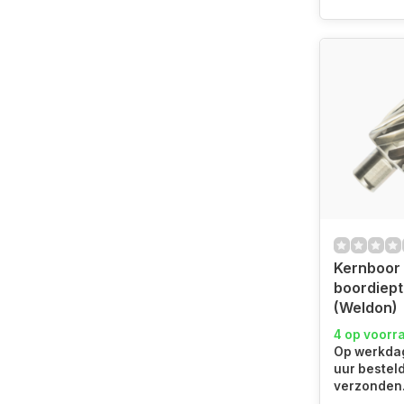
Kernboor
boordiep
(Weldon)
4 op voorr
Op werkdag
uur bestel
verzonden