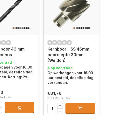
lboor 46 mm
Kernboor HSS 46mm
conus
boordiepte 30mm
(Weldon)
oorraad
kdagen voor 16:00
4 op voorraad
teld, dezelfde dag
Op werkdagen voor 16:00
en. Korting: 2x-
uur besteld, dezelfde dag
verzonden.
93
€81,78
Incl. btw
€98,95
Incl. btw