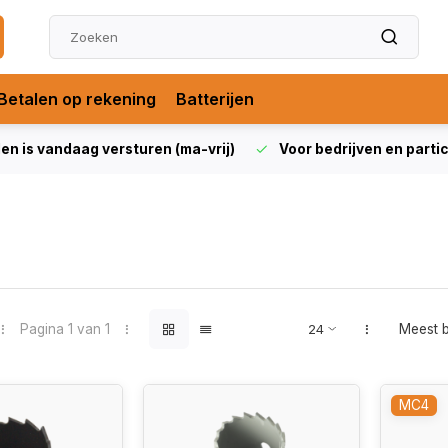
Betalen op rekening
Batterijen
len is vandaag versturen (ma-vrij)
Voor bedrijven en partic
Pagina 1 van 1
Meest 
MC4