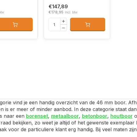
€147,89
€178,95
btw
Incl. btw
gorie vind je een handig overzicht van de 46 mm boor. Afha
en is er meer of minder aanbod. In deze categorie staat da
ns naar een
borenset
,
metaalboor
,
betonboor
,
houtboor
o
raad bekijken, zo weet je altijd of het gewenste exemplaar 
 vaak voor de particuliere klant erg handig. Bij veel maten 