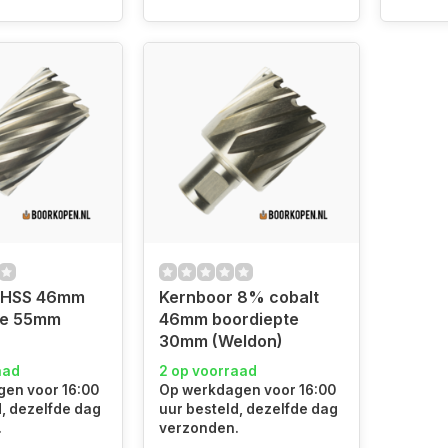
 HSS 46mm
Kernboor 8% cobalt
te 55mm
46mm boordiepte
30mm (Weldon)
aad
2 op voorraad
en voor 16:00
Op werkdagen voor 16:00
d, dezelfde dag
uur besteld, dezelfde dag
.
verzonden.