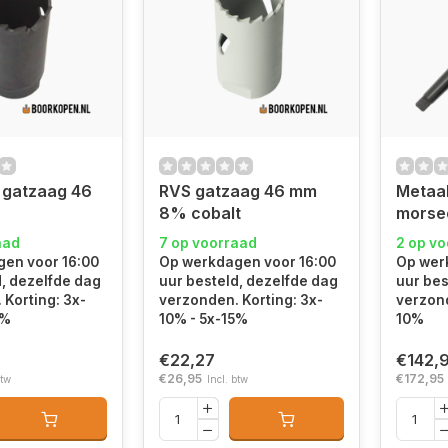
 gatzaag 46
RVS gatzaag 46 mm
Metaa
8% cobalt
morse
aad
7 op voorraad
2 op v
en voor 16:00
Op werkdagen voor 16:00
Op wer
d, dezelfde dag
uur besteld, dezelfde dag
uur bes
 Korting: 3x-
verzonden. Korting: 3x-
verzond
5%
10% - 5x-15%
10%
€22,27
€142,
€26,95
€172,95
btw
Incl. btw