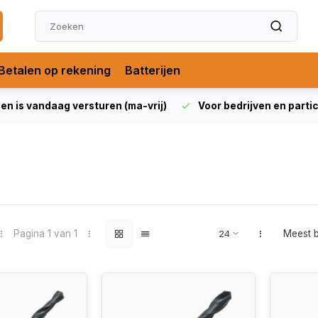
Betalen op rekening
Batterijen
len is vandaag versturen (ma-vrij)
Voor bedrijven en partic
Pagina 1 van 1
Meest 