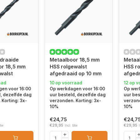
draaide
Metaalboor 18,5 mm
Metaa
or 18,5 mm
HSS rolgewalst
HSS ro
walst
afgedraaid op 10 mm
afgedr
aad
10 op voorraad
12 op v
en voor 16:00
Op werkdagen voor 16:00
Op wer
d, dezelfde dag
uur besteld, dezelfde dag
uur bes
 Korting: 3x-
verzonden. Korting: 3x-
verzond
10%
10%
€24,75
€24,7
€29,95
€29,95
btw
Incl. btw