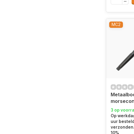
MC2
Metaalbo
morseco
3 op voorr
Op werkdag
uur bestel
verzonden.
10%