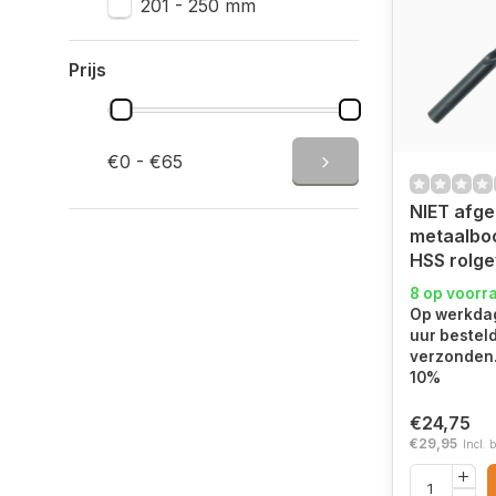
201 - 250 mm
Prijs
€0 - €65
NIET afge
metaalbo
HSS rolge
8 op voorr
Op werkdag
uur bestel
verzonden.
10%
€24,75
€29,95
Incl. 