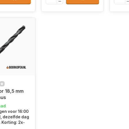
or 18,5 mm
nus
aad
en voor 16:00
d, dezelfde dag
 Korting: 2x-