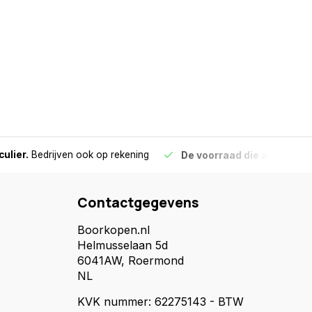
culier.
Bedrijven ook op rekening
De voorraad die aangegeve
Contactgegevens
Boorkopen.nl
Helmusselaan 5d
6041AW, Roermond
NL
KVK nummer: 62275143 - BTW