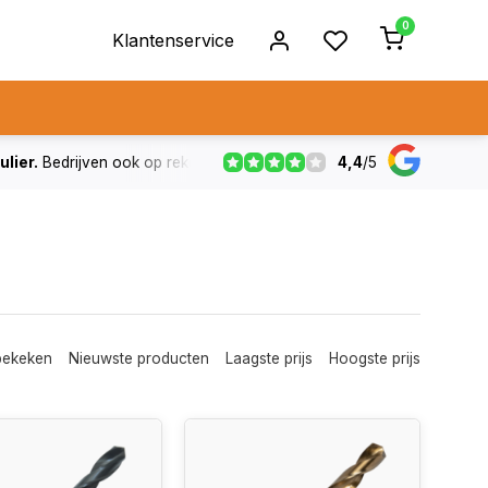
0
Klantenservice
4,4
/
5
ulier.
Bedrijven ook op rekening
De voorraad die aangegeven
bekeken
Nieuwste producten
Laagste prijs
Hoogste prijs