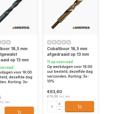
lboor 18,5 mm
Cobaltboor 18,5 mm
lgewalst
afgedraaid op 13 mm
aaid op 13 mm
11 op voorraad
Op werkdagen voor 16:00
oorraad
uur besteld, dezelfde dag
kdagen voor 16:00
verzonden. Korting: 3x-
teld, dezelfde dag
10%
en. Korting: 3x-
€63,60
€76,95
5
Incl. btw
Incl. btw