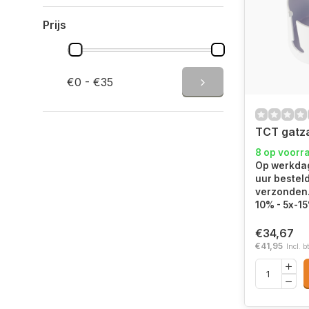
Prijs
€0 - €35
TCT gatz
8 op voorr
Op werkdag
uur bestel
verzonden.
10% - 5x-1
€34,67
€41,95
Incl. b