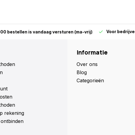
Voor bedrijven en parti
len is vandaag versturen (ma-vrij)
Informatie
thoden
Over ons
n
Blog
Categorieën
unt
osten
thoden
p rekening
ontbinden