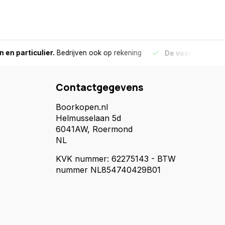
culier.
Bedrijven ook op rekening
De voorraad die aangegeve
Contactgegevens
Boorkopen.nl
Helmusselaan 5d
6041AW, Roermond
NL
KVK nummer: 62275143 - BTW
nummer NL854740429B01