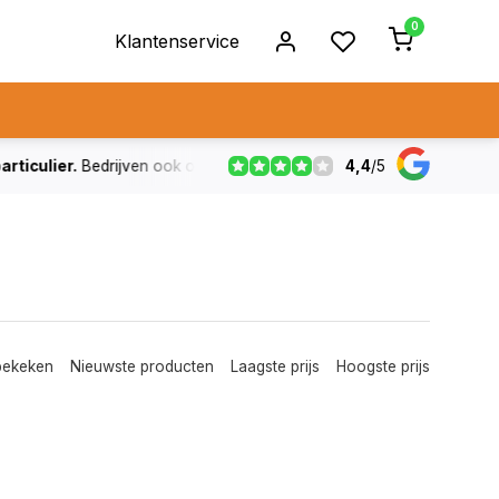
0
Klantenservice
4,4
/
5
ulier.
Bedrijven ook op rekening
De voorraad die aangegeven
bekeken
Nieuwste producten
Laagste prijs
Hoogste prijs