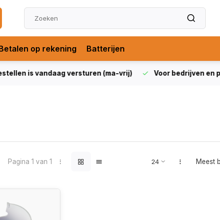
Betalen op rekening
Batterijen
len is vandaag versturen (ma-vrij)
Voor bedrijven en partic
Pagina 1 van 1
Meest 