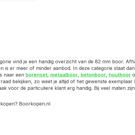
gorie vind je een handig overzicht van de 82 mm boor. Afha
en is er meer of minder aanbod. In deze categorie staat da
ns naar een
borenset
,
metaalboor
,
betonboor
,
houtboor
o
raad bekijken, zo weet je altijd of het gewenste exemplaar 
 vaak voor de particuliere klant erg handig. Bij veel maten 
kopen? Boorkopen.nl