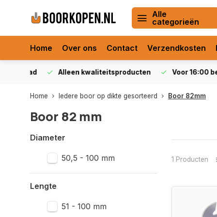
Alle
categorieën
Home
Over ons
Contact
Verzendkosten
orraad
Alleen kwaliteitsproducten
Voor 16:00 bestel
Home
Iedere boor op dikte gesorteerd
Boor 82mm
Boor 82 mm
Diameter
50,5 - 100 mm
1 Producten
Lengte
51 - 100 mm