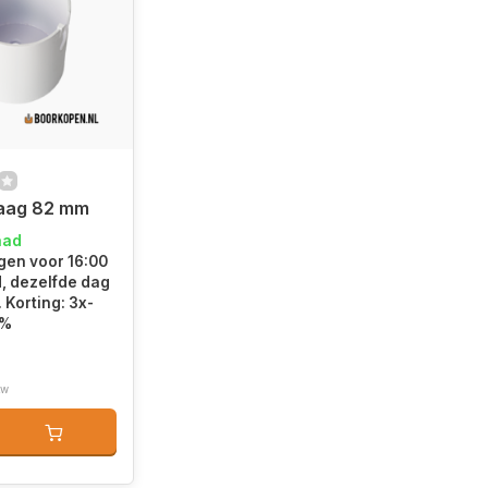
aag 82 mm
aad
en voor 16:00
d, dezelfde dag
 Korting: 3x-
5%
tw