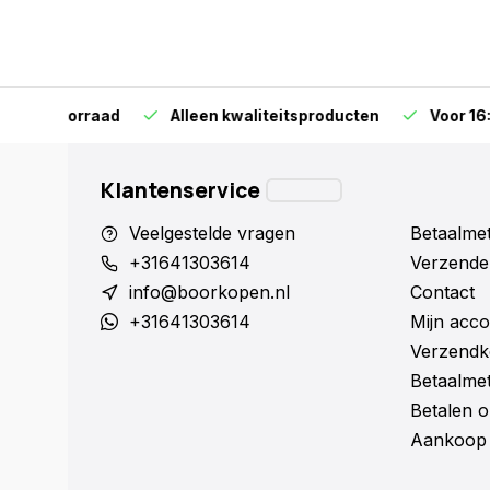
orraad
Alleen kwaliteitsproducten
Voor 16:00 bestel
Klantenservice
Veelgestelde vragen
Betaalme
+31641303614
Verzende
info@boorkopen.nl
Contact
+31641303614
Mijn acco
Verzendk
Betaalme
Betalen o
Aankoop 