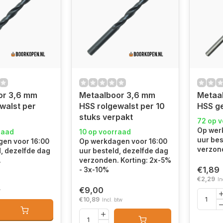
or 3,6 mm
Metaalboor 3,6 mm
Metaa
walst per
HSS rolgewalst per 10
HSS ge
stuks verpakt
72 op 
Op wer
raad
10 op voorraad
uur bes
en voor 16:00
Op werkdagen voor 16:00
verzon
d, dezelfde dag
uur besteld, dezelfde dag
.
verzonden. Korting: 2x-5%
€1,89
- 3x-10%
€2,29
In
€9,00
w
€10,89
Incl. btw