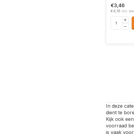
€3,46
€4,19
Incl. btw
In deze cate
dient te bor
Kijk ook ee
voorraad bek
is vaak voor