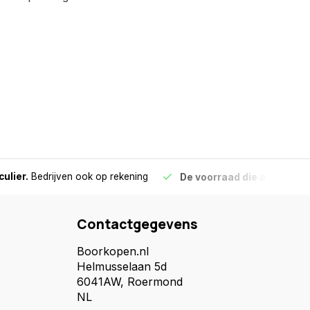
culier.
Bedrijven ook op rekening
De voorraad die aangegeve
Contactgegevens
Boorkopen.nl
Helmusselaan 5d
6041AW, Roermond
NL