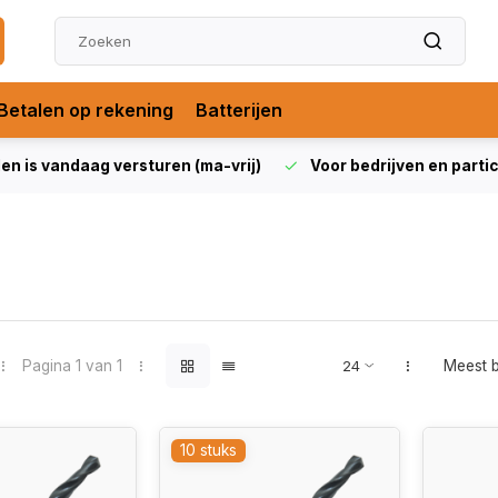
Betalen op rekening
Batterijen
len is vandaag versturen (ma-vrij)
Voor bedrijven en partic
Pagina 1 van 1
Meest 
10 stuks