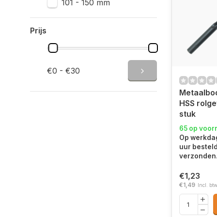
101 - 150 mm
Prijs
€0 - €30
Metaalbo
HSS rolge
stuk
65 op voor
Op werkdag
uur bestel
verzonden
€1,23
€1,49
Incl. bt