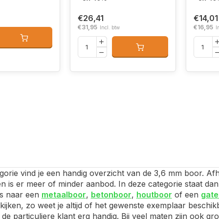
€26,41
€14,01
€31,95
€16,95
Incl. btw
I
gorie vind je een handig overzicht van de 3,6 mm boor. Afha
en is er meer of minder aanbod. In deze categorie staat da
ns naar een
metaalboor
,
betonboor
,
houtboor
of een
gat
ijken, zo weet je altijd of het gewenste exemplaar beschikba
 de particuliere klant erg handig. Bij veel maten zijn ook 