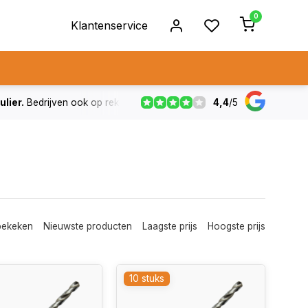
0
Klantenservice
4,4
/
5
ulier.
Bedrijven ook op rekening
De voorraad die aangegeven
bekeken
Nieuwste producten
Laagste prijs
Hoogste prijs
10 stuks