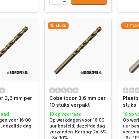
10 stuks
10 stuk
r 3,6 mm per
Cobaltboor 3,6 mm per
Plaatb
10 stuks verpakt
stuks
raad
10 op voorraad
10 op v
en voor 16:00
Op werkdagen voor 16:00
Op wer
d, dezelfde dag
uur besteld, dezelfde dag
uur bes
.
verzonden. Korting: 2x-5%
verzond
- 3x-10%
- 3x-1