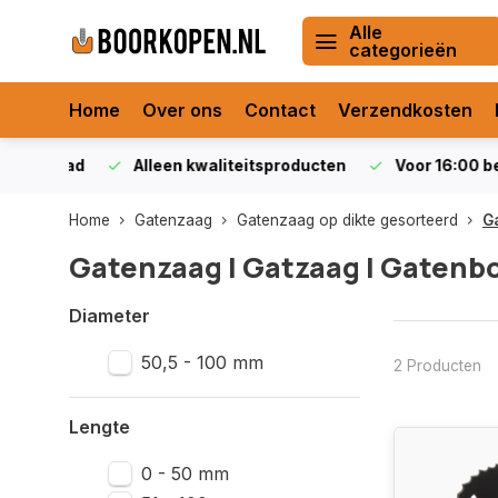
Alle
categorieën
Home
Over ons
Contact
Verzendkosten
orraad
Alleen kwaliteitsproducten
Voor 16:00 bestel
Home
Gatenzaag
Gatenzaag op dikte gesorteerd
G
Gatenzaag | Gatzaag | Gatenb
Diameter
50,5 - 100 mm
2 Producten
Lengte
0 - 50 mm