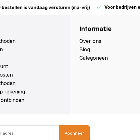
Voor bedrijven en parti
len is vandaag versturen (ma-vrij)
Informatie
thoden
Over ons
n
Blog
Categorieën
unt
osten
thoden
p rekening
ontbinden
Abonneer