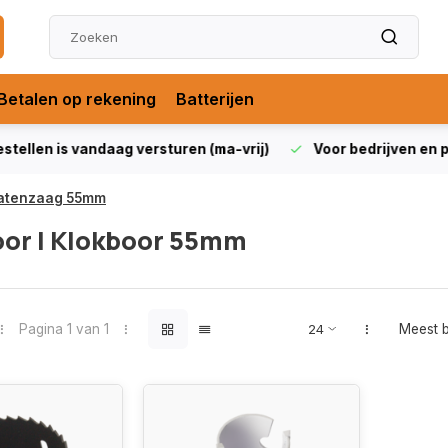
Betalen op rekening
Batterijen
len is vandaag versturen (ma-vrij)
Voor bedrijven en partic
atenzaag 55mm
oor | Klokboor 55mm
Pagina 1 van 1
Meest 