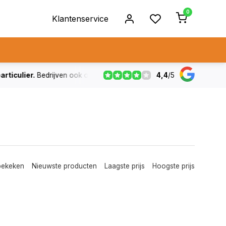
0
Klantenservice
4,4
/
5
ulier.
Bedrijven ook op rekening
De voorraad die aangegeven
bekeken
Nieuwste producten
Laagste prijs
Hoogste prijs