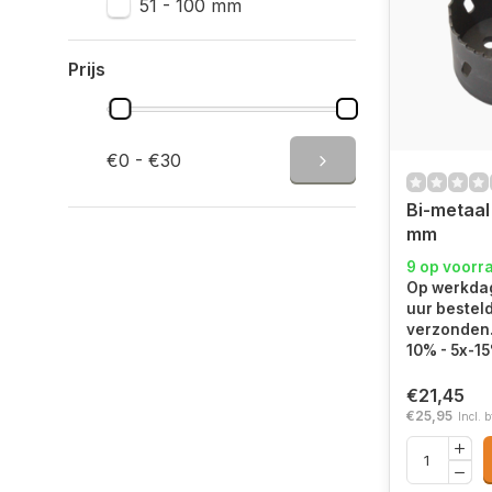
51 - 100 mm
Prijs
€0 - €30
Bi-metaal
mm
9 op voorr
Op werkdag
uur bestel
verzonden.
10% - 5x-1
€21,45
€25,95
Incl. 