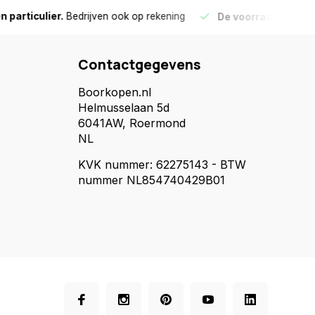
culier.
Bedrijven ook op rekening
De voorraad die aangegeve
Contactgegevens
Boorkopen.nl
Helmusselaan 5d
6041AW, Roermond
NL
KVK nummer: 62275143 - BTW
nummer NL854740429B01