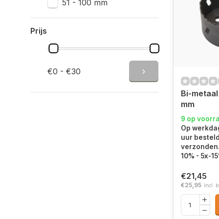
51 - 100 mm
Prijs
€0 - €30
Bi-metaal
mm
9 op voorr
Op werkdag
uur bestel
verzonden.
10% - 5x-1
€21,45
€25,95
Incl. 