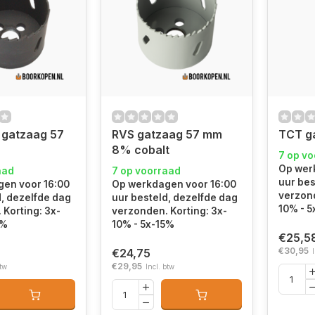
 gatzaag 57
RVS gatzaag 57 mm
TCT g
8% cobalt
7 op v
Op wer
aad
7 op voorraad
uur bes
en voor 16:00
Op werkdagen voor 16:00
verzond
d, dezelfde dag
uur besteld, dezelfde dag
10% - 5
 Korting: 3x-
verzonden. Korting: 3x-
5%
10% - 5x-15%
€25,5
€30,95
€24,75
€29,95
btw
Incl. btw