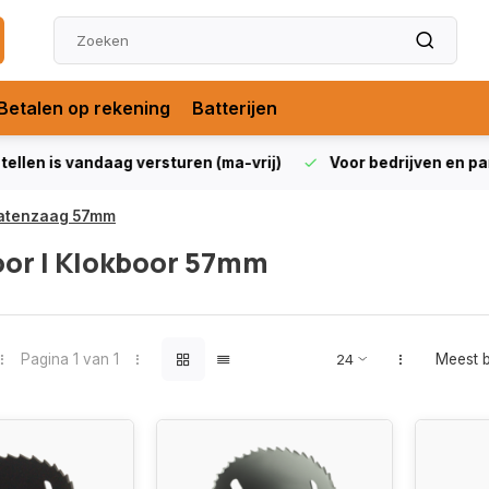
Betalen op rekening
Batterijen
len is vandaag versturen (ma-vrij)
Voor bedrijven en partic
atenzaag 57mm
oor | Klokboor 57mm
Pagina 1 van 1
Meest 