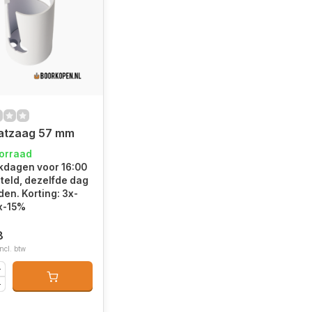
atzaag 57 mm
oorraad
kdagen voor 16:00
teld, dezelfde dag
en. Korting: 3x-
x-15%
8
Incl. btw