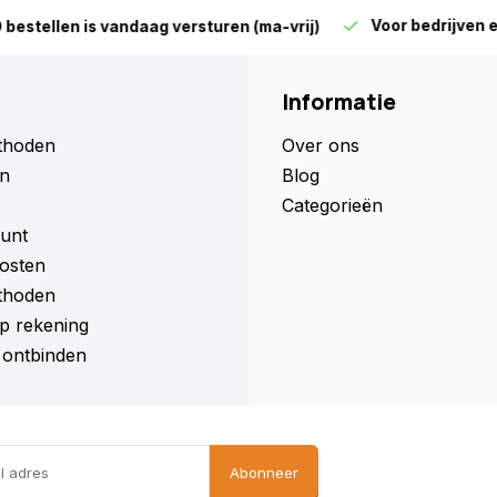
Voor bedrijven en parti
len is vandaag versturen (ma-vrij)
Informatie
thoden
Over ons
n
Blog
Categorieën
unt
osten
thoden
p rekening
ontbinden
Abonneer