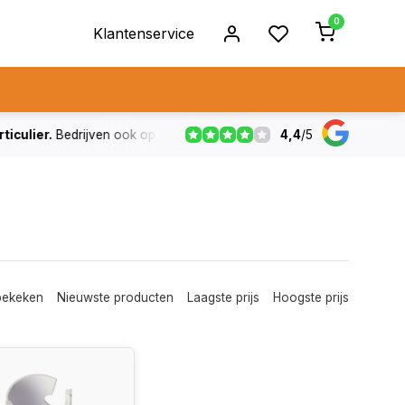
0
Klantenservice
4,4
/
5
ulier.
Bedrijven ook op rekening
De voorraad die aangegeven
bekeken
Nieuwste producten
Laagste prijs
Hoogste prijs