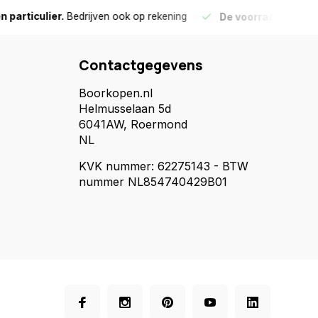
culier.
Bedrijven ook op rekening
De voorraad die aangegeve
Contactgegevens
Boorkopen.nl
Helmusselaan 5d
6041AW, Roermond
NL
KVK nummer: 62275143 - BTW
nummer NL854740429B01