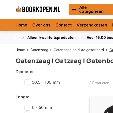
Alle
categorieën
Home
Over ons
Contact
Verzendkosten
orraad
Alleen kwaliteitsproducten
Voor 16:00 bestel
Home
Gatenzaag
Gatenzaag op dikte gesorteerd
G
Gatenzaag | Gatzaag | Gatenb
Diameter
50,5 - 100 mm
3 Producten
Lengte
0 - 50 mm