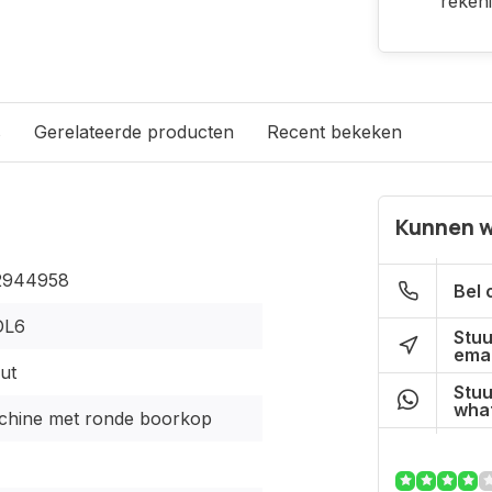
reken
s
Gerelateerde producten
Recent bekeken
Kunnen w
2944958
Bel 
DL6
Stuu
emai
ut
Stuu
what
hine met ronde boorkop