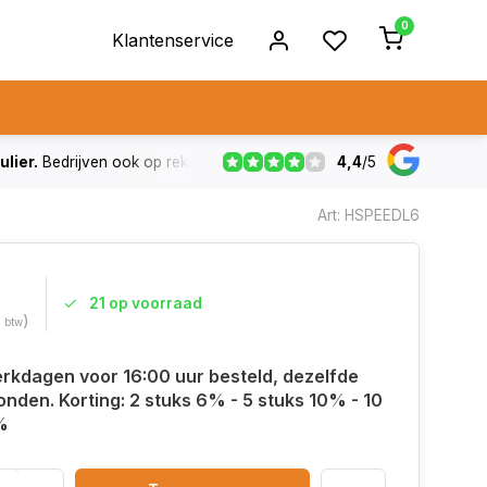
0
Klantenservice
4,4
/
5
ulier.
Bedrijven ook op rekening
De voorraad die aangegeven
Art: HSPEEDL6
21 op voorraad
)
. btw
rkdagen voor 16:00 uur besteld, dezelfde
nden. Korting: 2 stuks 6% - 5 stuks 10% - 10
%