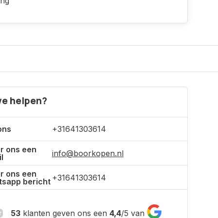
ing
e helpen?
ons
+31641303614
r ons een
info@boorkopen.nl
l
r ons een
+31641303614
sapp bericht
53
klanten geven ons een
4,4
/
5
van