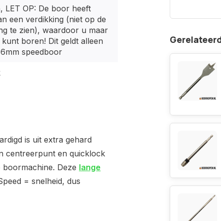
 LET OP: De boor heeft
n een verdikking (niet op de
ng te zien), waardoor u maar
Gerelateer
unt boren! Dit geldt alleen
 6mm speedboor
k
digd is uit extra gehard
en centreerpunt en quicklock
je boormachine. Deze
lange
Speed = snelheid, dus