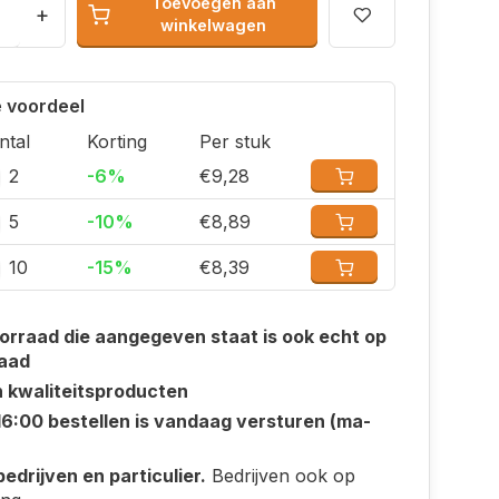
Toevoegen aan
+
winkelwagen
 voordeel
ntal
Korting
Per stuk
2
-6%
€9,28
5
-10%
€8,89
10
-15%
€8,39
orraad die aangegeven staat is ook echt op
aad
n kwaliteitsproducten
16:00 bestellen is vandaag versturen (ma-
edrijven en particulier.
Bedrijven ook op