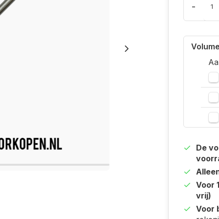
-
Volume
Aa
De vo
voorr
Allee
Voor 
vrij)
Voor b