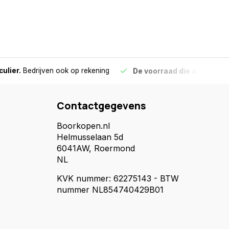
culier.
Bedrijven ook op rekening
De voorraad die aangegeve
Contactgegevens
Boorkopen.nl
Helmusselaan 5d
6041AW, Roermond
NL
KVK nummer: 62275143 - BTW
nummer NL854740429B01