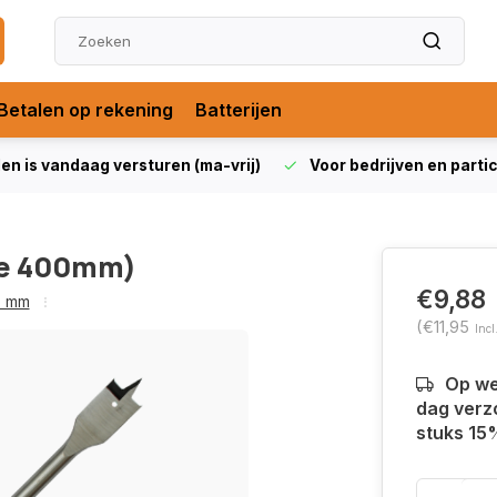
Betalen op rekening
Batterijen
len is vandaag versturen (ma-vrij)
Voor bedrijven en partic
te 400mm)
€9,88
6 mm
(€11,95
Incl
Op we
dag verzo
stuks 15