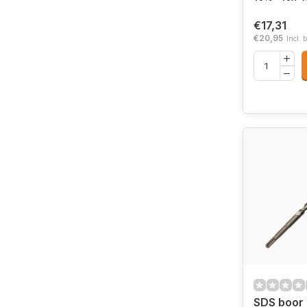
€17,31
€20,95
Incl. 
SDS boor 