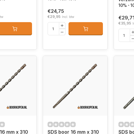
10% - 1
€24,75
€29,95
€29,7
btw
Incl. btw
€35,95
I
16 mm x 310
SDS boor 16 mm x 310
SDS b