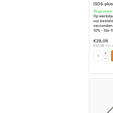
(SDS-plus
15 op voor
Op werkdag
uur bestel
verzonden. 
10% - 10x-
€28,06
€33,95
Incl. 