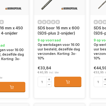
 16 mm x 450
SDS boor 16 mm x 600
SDS b
 4-snijder
(SDS-plus 2-snijder)
(SDS-p
9 op voorraad
9 op v
Op werkdagen voor 16:00
Op wer
aad
uur besteld, dezelfde dag
uur bes
en voor 16:00
verzonden. Korting: 3x-
verzond
d, dezelfde dag
10%
10%
 Korting: 3x-
€33,84
€44,5
€40,95
€53,95
Incl. btw
I
btw