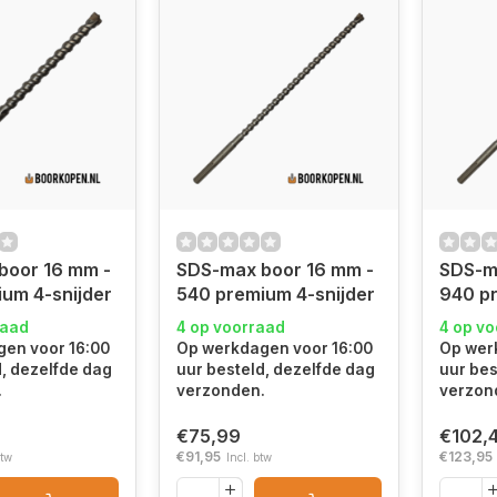
boor 16 mm -
SDS-max boor 16 mm -
SDS-m
um 4-snijder
540 premium 4-snijder
940 pr
raad
4 op voorraad
4 op v
en voor 16:00
Op werkdagen voor 16:00
Op wer
d, dezelfde dag
uur besteld, dezelfde dag
uur bes
.
verzonden.
verzon
€75,99
€102,
€91,95
€123,95
btw
Incl. btw