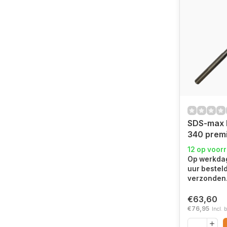
SDS-max 
340 premi
12 op voor
Op werkdag
uur bestel
verzonden
€63,60
€76,95
Incl. 