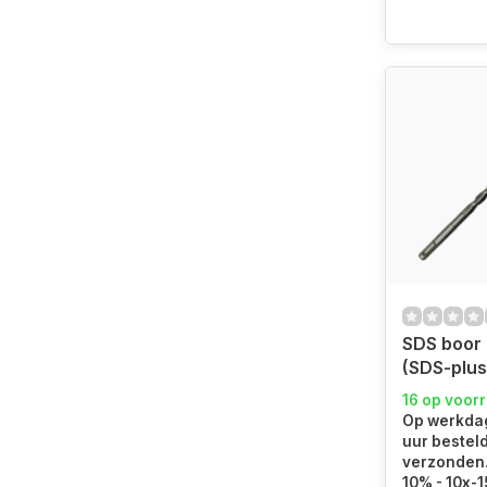
SDS boor
(SDS-plus
16 op voor
Op werkdag
uur bestel
verzonden. 
10% - 10x-