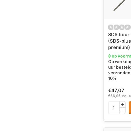
SDS boor
(SDS-plus
premium)
8 op voorr
Op werkdag
uur bestel
verzonden.
10%
€47,07
€56,95
Incl. 