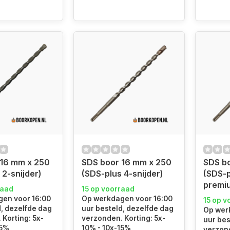
 16 mm x 250
SDS boor 16 mm x 250
SDS b
 2-snijder)
(SDS-plus 4-snijder)
(SDS-p
premi
raad
15 op voorraad
en voor 16:00
Op werkdagen voor 16:00
15 op v
d, dezelfde dag
uur besteld, dezelfde dag
Op wer
Korting: 5x-
verzonden. Korting: 5x-
uur bes
15%
10% - 10x-15%
verzond