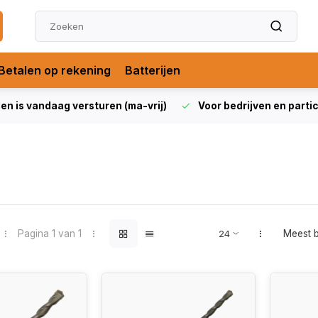
Betalen op rekening
Batterijen
len is vandaag versturen (ma-vrij)
Voor bedrijven en partic
Pagina 1 van 1
Meest 