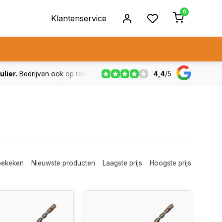
0
Klantenservice
4,4
/
5
ulier.
Bedrijven ook op rekening
De voorraad die aangegeven
bekeken
Nieuwste producten
Laagste prijs
Hoogste prijs