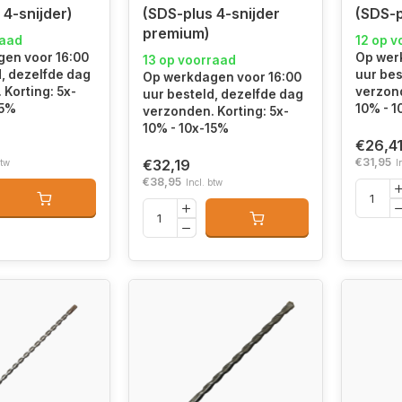
 4-snijder)
(SDS-plus 4-snijder
(SDS-p
premium)
raad
12 op v
en voor 16:00
Op wer
13 op voorraad
d, dezelfde dag
uur bes
Op werkdagen voor 16:00
Korting: 5x-
verzond
uur besteld, dezelfde dag
15%
10% - 1
verzonden. Korting: 5x-
10% - 10x-15%
€26,4
€31,95
€32,19
btw
I
€38,95
Incl. btw