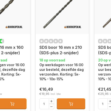
16 mm x 160
SDS boor 16 mm x 210
SDS bo
 2-snijder)
(SDS-plus 2-snijder)
(SDS-p
raad
18 op voorraad
20 op 
en voor 16:00
Op werkdagen voor 16:00
Op wer
d, dezelfde dag
uur besteld, dezelfde dag
uur bes
Korting: 5x-
verzonden. Korting: 5x-
verzond
15%
10% - 10x-15%
10% - 1
€16,49
€21,4
€19,95
€25,95
tw
Incl. btw
I