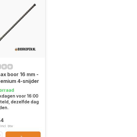
ax boor 16 mm -
emium 4-snijder
oorraad
kdagen voor 16:00
teld, dezelfde dag
den.
44
Incl. btw