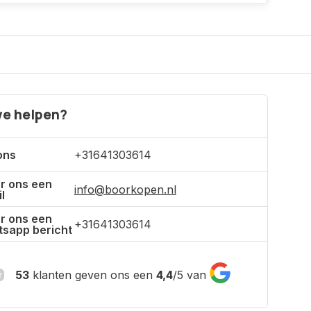
e helpen?
ons
+31641303614
r ons een
info@boorkopen.nl
l
r ons een
+31641303614
sapp bericht
53
klanten geven ons een
4,4
/
5
van