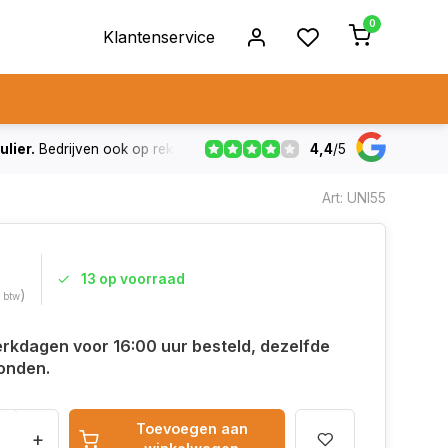
0
Klantenservice
4,4
/
5
ulier.
Bedrijven ook op rekening
De voorraad die aangegeven
Art: UNI55
13 op voorraad
)
. btw
rkdagen voor 16:00 uur besteld, dezelfde
onden.
Toevoegen aan
+