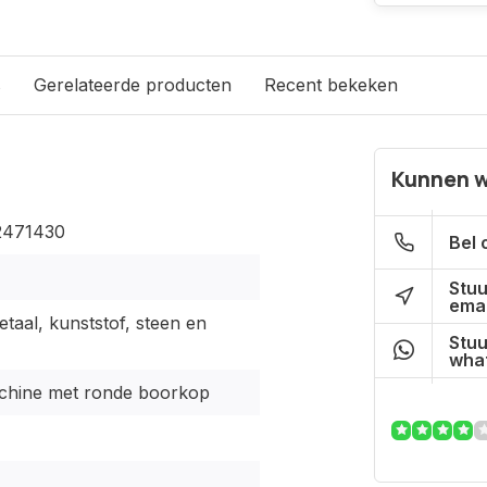
s
Gerelateerde producten
Recent bekeken
Kunnen w
2471430
Bel 
Stuu
emai
taal, kunststof, steen en
Stuu
what
hine met ronde boorkop