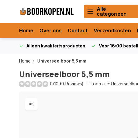
Alle
categorieën
Home
Over ons
Contact
Verzendkosten
orraad
Alleen kwaliteitsproducten
Voor 16:00 bestel
Home
Universeelboor 5,5 mm
Universeelboor 5,5 mm
0/10 (0 Reviews)
Toon alle:
Universeelbo