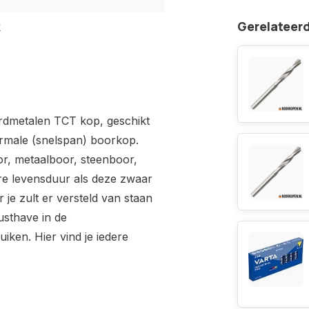
Gerelateer
k
rdmetalen TCT kop, geschikt
rmale (snelspan) boorkop.
or, metaalboor, steenboor,
ere levensduur als deze zwaar
 je zult er versteld van staan
usthave in de
iken. Hier vind je iedere