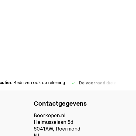
culier.
Bedrijven ook op rekening
De voorraad die aangegeve
Contactgegevens
Boorkopen.nl
Helmusselaan 5d
6041AW, Roermond
NL