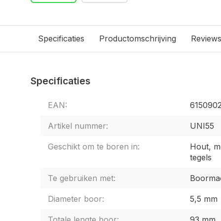
Specificaties
Productomschrijving
Review
Specificaties
EAN:
615090
Artikel nummer:
UNI55
Geschikt om te boren in:
Hout, me
tegels
Te gebruiken met:
Boormac
Diameter boor:
5,5 mm
Totale lengte boor:
93 mm