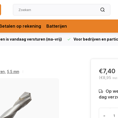
Betalen op rekening
Batterijen
len is vandaag versturen (ma-vrij)
Voor bedrijven en partic
€7,40
ren
,
5,5 mm
(€8,95
Incl
Op we
dag verz
-