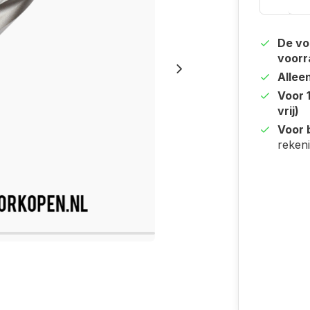
De vo
voorr
Allee
Voor 
vrij)
Voor b
reken