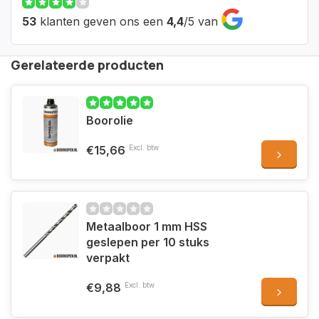
53
klanten geven ons een
4,4
/
5
van
Gerelateerde producten
Boorolie
€15,66
Excl. btw
Metaalboor 1 mm HSS
geslepen per 10 stuks
verpakt
€9,88
Excl. btw