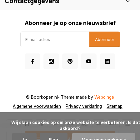
Contactgegevens
Abonneer je op onze nieuwsbrief
Abonneer
© Boorkopen.nl
- Theme made by
Webdinge
Algemene voorwaarden
Privacy verklaring
Sitemap
            Wij slaan cookies op om onze website te verbeteren. Is dat 
akkoord?

Toevoegen aan winkelwagen
Ja
Nee
Meer over cookies »