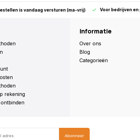
Voor bedrijven en parti
len is vandaag versturen (ma-vrij)
Informatie
thoden
Over ons
n
Blog
Categorieën
unt
osten
thoden
p rekening
ontbinden
Abonneer