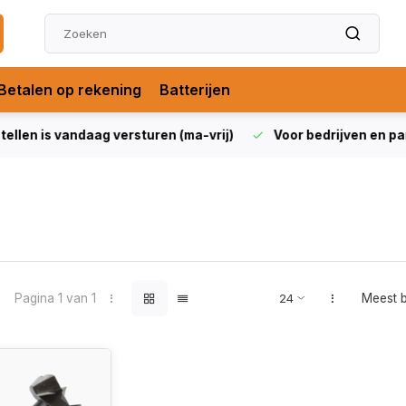
Betalen op rekening
Batterijen
len is vandaag versturen (ma-vrij)
Voor bedrijven en partic
Pagina 1 van 1
Meest 