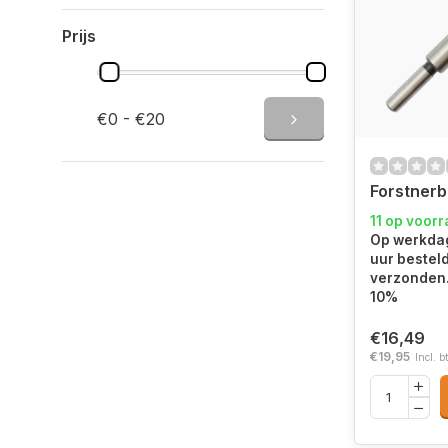
Prijs
€0 - €20
Forstner
11 op voor
Op werkdag
uur bestel
verzonden.
10%
€16,49
€19,95
Incl. b