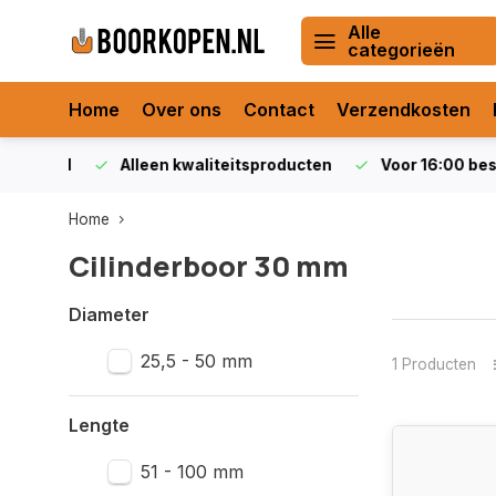
Alle
categorieën
Home
Over ons
Contact
Verzendkosten
orraad
Alleen kwaliteitsproducten
Voor 16:00 bestel
Home
Cilinderboor 30 mm
Diameter
25,5 - 50 mm
1 Producten
Lengte
51 - 100 mm