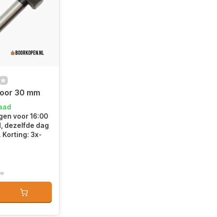
boor 30 mm
raad
en voor 16:00
d, dezelfde dag
 Korting: 3x-
tw