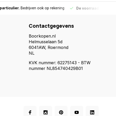
culier.
Bedrijven ook op rekening
De voorraad die aangegeve
Contactgegevens
Boorkopen.nl
Helmusselaan 5d
6041AW, Roermond
NL
KVK nummer: 62275143 - BTW
nummer NL854740429B01