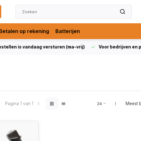
Betalen op rekening
Batterijen
len is vandaag versturen (ma-vrij)
Voor bedrijven en partic
Pagina 1 van 1
Meest 