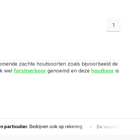
1
komende zachte houtsoorten zoals bijvoorbeeld de
ok wel
forstnerboor
genoemd en deze
houtboor
is
culier.
Bedrijven ook op rekening
De voorraad die aangegeve