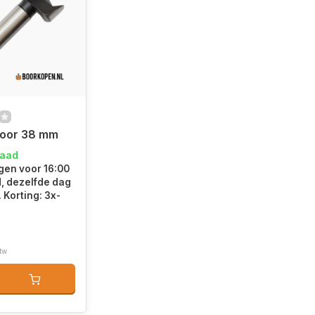
boor 38 mm
raad
en voor 16:00
d, dezelfde dag
 Korting: 3x-
btw