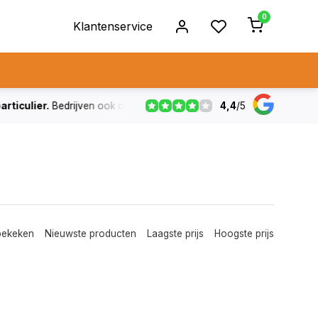
0
Klantenservice
4,4
/
5
ulier.
Bedrijven ook op rekening
De voorraad die aangegeven
bekeken
Nieuwste producten
Laagste prijs
Hoogste prijs