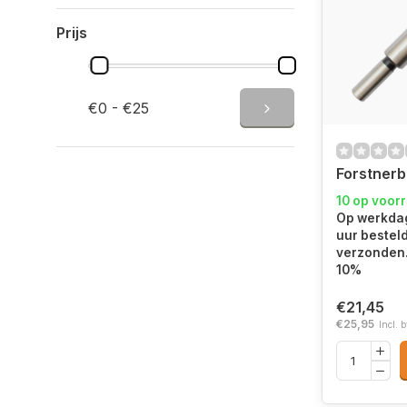
Prijs
€0 - €25
Forstner
10 op voor
Op werkdag
uur bestel
verzonden.
10%
€21,45
€25,95
Incl. 