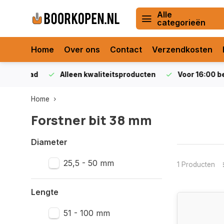
Alle
categorieën
Home
Over ons
Contact
Verzendkosten
orraad
Alleen kwaliteitsproducten
Voor 16:00 bestel
Home
Forstner bit 38 mm
Diameter
25,5 - 50 mm
1 Producten
Lengte
51 - 100 mm