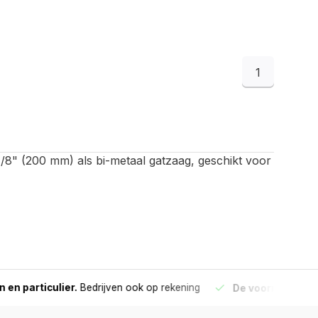
1
/8" (200 mm) als bi-metaal gatzaag, geschikt voor
culier.
Bedrijven ook op rekening
De voorraad die aangegeve