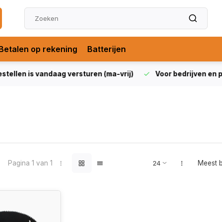
Betalen op rekening
Batterijen
len is vandaag versturen (ma-vrij)
Voor bedrijven en partic
Pagina 1 van 1
Meest 