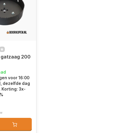
 gatzaag 200
aad
en voor 16:00
d, dezelfde dag
 Korting: 3x-
5%
tw