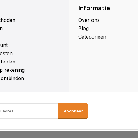
Informatie
thoden
Over ons
n
Blog
Categorieën
unt
osten
thoden
p rekening
ontbinden
Abonneer