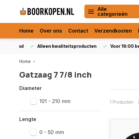
Alle
categorieën
Home
Over ons
Contact
Verzendkosten
orraad
Alleen kwaliteitsproducten
Voor 16:00 bestel
Home
Gatzaag 7 7/8 inch
Diameter
101 - 210 mm
1 Producten
Lengte
0 - 50 mm