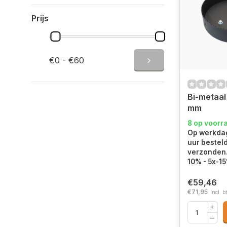
Prijs
€0 - €60
Bi-metaal
mm
8 op voorr
Op werkdag
uur bestel
verzonden.
10% - 5x-1
€59,46
€71,95
Incl. b