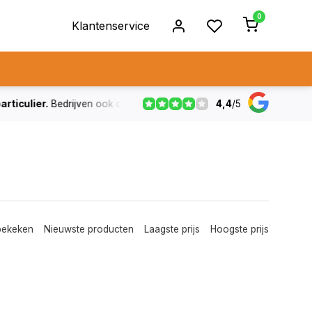
0
Klantenservice
4,4
/
5
ulier.
Bedrijven ook op rekening
De voorraad die aangegeven
bekeken
Nieuwste producten
Laagste prijs
Hoogste prijs